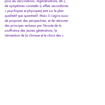
pour les vaccinations, stigmatisations, etc.), 
de symptômes constatés (« effets secondaires 
» psychiques et physiques),tant sur le plan 
qualitatif que quantitatif. Mais il s’agira aussi 
de proposer des perspectives, et de retrouver 
des principes vertueux par l’écoute de la 
souffrance des jeunes générations, la 
réinvention de la clinique et le choix des « 
bons mots », pour conforter également les…
Afficher plus
Partager cet
événement