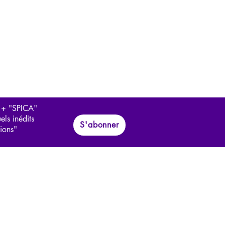
 + "SPICA"
els inédits
S'abonner
tions"