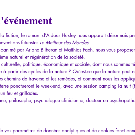
l'événement
la fiction, le roman 
 d’Aldous Huxley nous apparaît désormais pr
ventions futuristes.
Le Meilleur des Mondes
oanimé par Ariane Bilheran et Matthias Faeh, nous vous proposeron
tème naturel et régénération de la société.
lturelle, politique, économique et sociale, dont nous sommes té
 à partir des cycles de la nature ? Qu’est-ce que la nature peut no
les chemins de traverse et les remèdes, et comment nous les appliq
terre ponctueront le week-end, avec une session camping la nuit (f
un feu et grillades.
enne, philosophe, psychologue clinicienne, docteur en psychopath
 vos paramètres de données analytiques et de cookies fonctionne