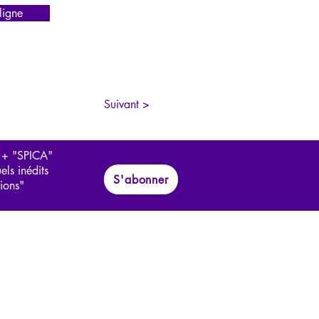
igne
Suivant >
 + "SPICA"
els inédits
S'abonner
tions"