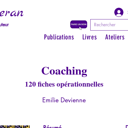
eran
uteur
Publications
Livres
Ateliers
Coaching
120 fiches opérationnelles
Emilie Devienne
Résumé
D