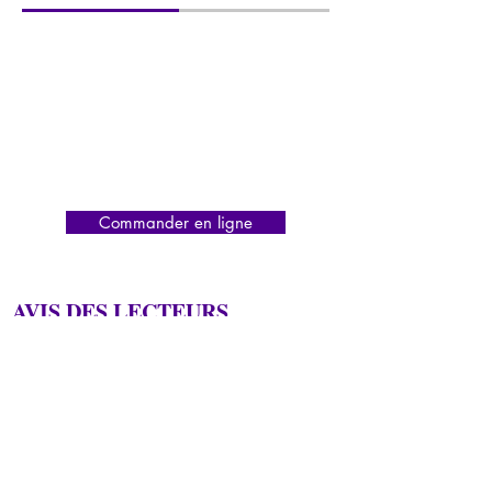
Commander en ligne
AVIS DES LECTEURS
«
Un très bon livre, interessant. On en apprend 
beaucoup. Pour ceux qui sont intéréssés par la 
psychologie et qui aime les quizz, ce livre est 
celui qu'il vous faut.
»
< Précédent
Suivant >