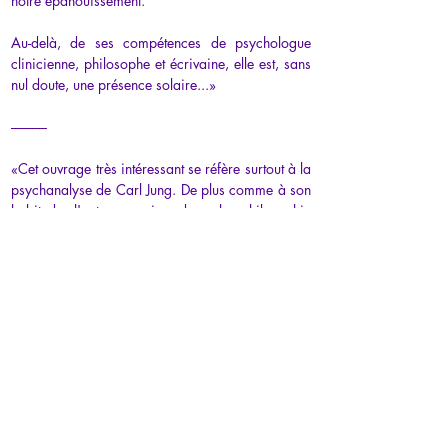
notre épanouissement.
Au-delà, de ses compétences de psychologue 
clinicienne, philosophe et écrivaine, elle est, sans 
nul doute, une présence solaire...»
------------
«Cet ouvrage très intéressant se réfère surtout à la 
psychanalyse de Carl Jung. De plus comme à son 
habitude l'auteure puise dans la philosophie 
grecque de quoi nourrir la réflexion. À lire et à 
relire...»
------------
«Cette auteure, écrit des supers livres, elle est très 
douée.
Elle a des mots très inspirants et qui redonnent 
confiance en soi.»
------------