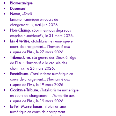
Biomecanique
Dosumani
Nexus
, 
«
Totali
tarisme numérique en cours de 
chargement...
», mai-juin 2026.
Hors-Champ
, 
«
Sommes-nous déjà sous 
emprise numérique?
»
, le 31 mars 2026.
Les 4 vérités
, 
«
Totalitarisme numérique en 
cours de chargement... L'humanité aux 
risques de l'IA
», le 27 mars 2026.
Tribune Juive
, 
«
La guerre des Dieux à l’âge 
de l’I.A. : l’humanité à la croisée des 
chemins
», le 25 mars 2026.
Eurotribune
, «
Totalitarisme numérique en 
cours de chargement... L'humanité aux 
risques de l'IA
»
, 
le 19 mars 2026.
Occitanie Tribune
, «
Totalitarisme numérique 
en cours de chargement... L'humanité aux 
risques de l'IA
»
, 
le 19 mars 2026.
Le Petit Marseillanais
, «
Totalitarisme 
numérique en cours de chargement... 