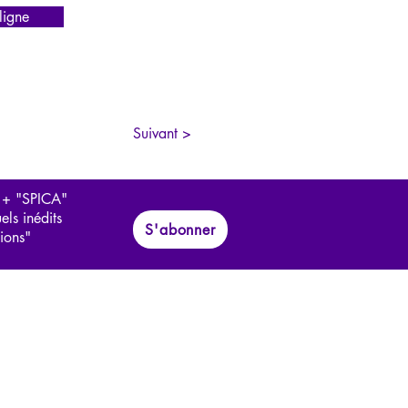
igne
Suivant >
 + "SPICA"
els inédits
S'abonner
tions"