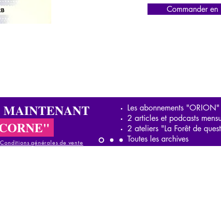
Commander en l
S MAINTENANT
Les abonnements "ORION"
2 articles et podcasts mensu
ICORNE"
2 ateliers "La Forêt de ques
Toutes les archives
-
Conditions générales de vente
onditions générales de vente
Conditions générales de vente