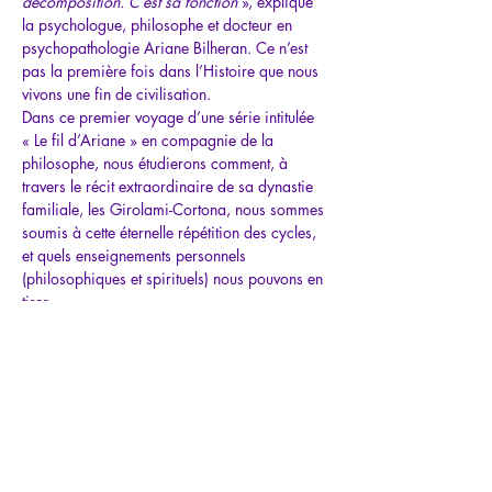
décomposition. C’est sa fonction 
», explique 
la psychologue, philosophe et docteur en 
psychopathologie 
Ariane Bilheran
. Ce n’est 
pas la première fois dans l’Histoire que nous 
vivons une fin de civilisation.
Dans ce premier voyage d’une série intitulée 
« Le fil d’Ariane » en compagnie de la 
philosophe, nous étudierons comment, à 
travers le récit extraordinaire de sa dynastie 
familiale, les 
Girolami-Cortona
, nous sommes 
soumis à cette éternelle répétition des cycles, 
et quels enseignements personnels 
(philosophiques et spirituels) nous pouvons en 
tirer.
L’histoire des ancêtres d’Ariane incarne, au 
niveau microcosmique, ce que nous vivons 
aujourd’hui…
Afficher plus