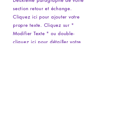
Deuxième paragraphe de votre
section retour et échange.
Cliquez ici pour ajouter votre
propre texte. Cliquez sur "
Modifier Texte " ou double-
cliquez ici pour détailler votre
politique et personnaliser les
polices. Expliquez ici votre
parcours et présentez votre
activité à vos visiteurs.