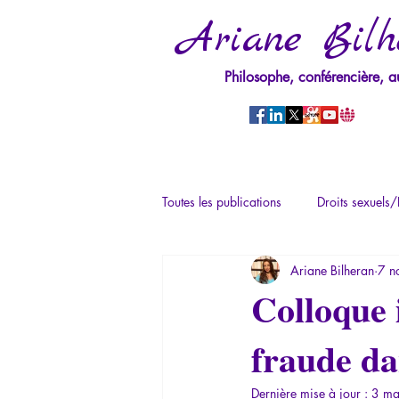
Ariane Bilh
Philosophe, conférencière, a
Toutes les publications
Droits sexuels/
Ariane Bilheran
7 n
Mythologie - Savoir des Anciens
Colloque 
fraude da
Psychopathologie du Pouvoir
Ps
Dernière mise à jour :
3 ma