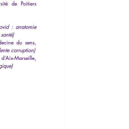
Emmanuelle Darles, docteur en informatique, enseignante à l’Université de Poitiers 
ovid : anatomie 
 santé)
ecine du sens, 
lente corruption)
’Aix-Marseille, 
gique)