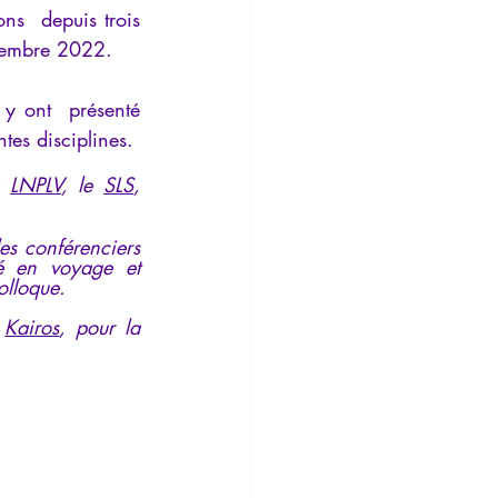
ns  depuis trois 
Temporalité
ptembre 2022. 
 y ont  présenté 
tes disciplines.
a 
LNPLV
, le 
SLS
, 
les conférenciers 
é en voyage et 
olloque. 
 
Kairos
, pour la 