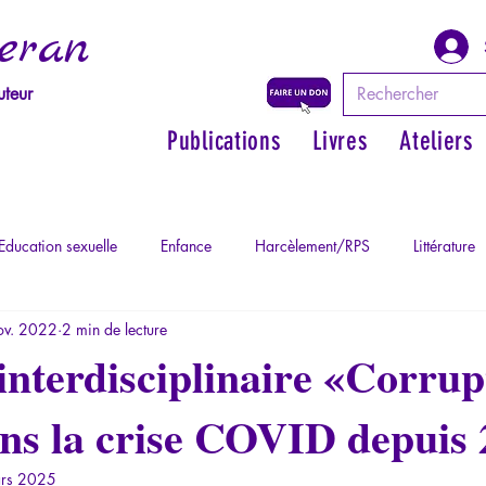
eran
uteur
Publications
Livres
Ateliers
Education sexuelle
Enfance
Harcèlement/RPS
Littérature
ov. 2022
2 min de lecture
Philosopher par les mythes grecs
Philosophie
Psychopatholog
interdisciplinaire «Corrup
ns la crise COVID depuis
ychopathologie du Totalitarisme
Retrouver son pouvoir personnel
rs 2025