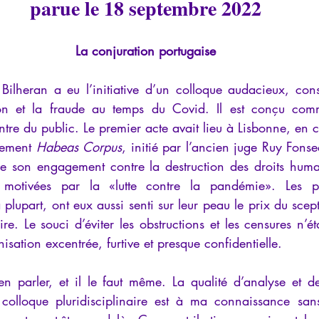
parue le 18 septembre 2022
La conjuration portugaise
ilheran a eu l’initiative d’un colloque audacieux, cons
tion et la fraude au temps du Covid. Il est conçu com
ontre du public. Le premier acte avait lieu à Lisbonne, en 
ement 
Habeas Corpus
, initié par l’ancien juge Ruy Fonse
re son engagement contre la destruction des droits hum
s motivées par la «lutte contre la pandémie». Les par
plupart, ont eux aussi senti sur leur peau le prix du scep
re. Le souci d’éviter les obstructions et les censures n’éta
isation excentrée, furtive et presque confidentielle.
 parler, et il le faut même. La qualité d’analyse et d
colloque pluridisciplinaire est à ma connaissance sans