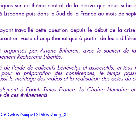
iques sur ce thème central de la dérive que nous subisso
iews
Psychopathologie de l'Autorité
Recensions
Psychose
 à Lisbonne puis dans le Sud de la France au mois de se
yant travaillé cette question depuis le début de la crise
rec
Intelligence artificielle
urant un vaste champ thématique à partir  de leurs différen
té organisés par Ariane Bilheran, avec le soutien de l
nement Recherche Libertés
. 
é de l'aide de collectifs bénévoles et associatifs, et tous 
 pour la préparation des conférences, le temps pass
ussi le montage des vidéos et la réalisation des actes du c
alement à 
Epoch Times France
, 
La Chaîne Humaine
 et
e de ces événements.
QfQaQwRw?si=pv1SDiRwi7xcg_XI