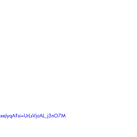
b-xeJyqA?si=UrLsVjoAL_j3nO7M