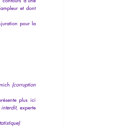
 contours d’une 
ampleur et dont 
uration pour la 
lmich 
(corruption 
Ariane Bilheran, docteur en psychopathologie, philosophe, qu’on ne présente plus ici 
interdit
, experte 
atistique)