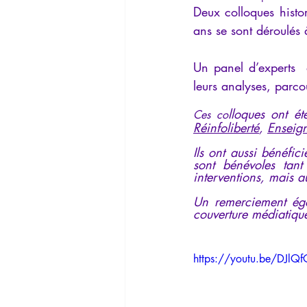
Deux colloques histor
La Lucarne
Articles
Interv
ans se sont déroulés
Un panel d’experts  a
Conférences
Allemand
G
leurs analyses, parco
lloques ont é
Ces co
Réinfoliberté
, 
Enseig
Ils ont aussi bénéfici
sont bénévoles tant
interventions, mais a
Un remerciement ég
couverture médiatiqu
https://youtu.be/DJl