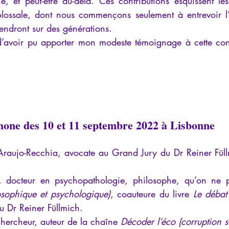
 et peut-être au-delà. Ces contributions esquissent les
olossale, dont nous commençons seulement à entrevoir l’
endront sur des générations. 
 d’avoir pu apporter mon modeste témoignage à cette conj
hone des 10 et 11 septembre 2022 à Lisbonne
Araujo-Recchia, avocate au Grand Jury du Dr Reiner Fül
osophique et psychologique)
, coauteure du livre 
Le débat 
 Dr Reiner Füllmich.
chercheur, auteur de la chaîne 
Décoder l’éco (corruption st