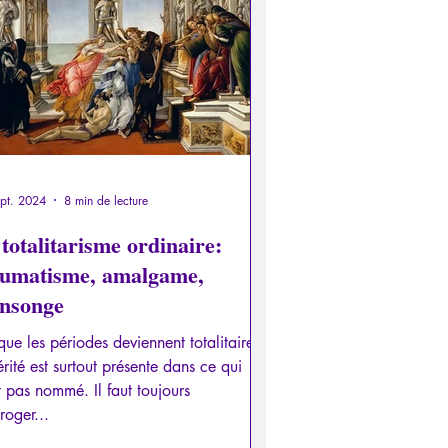
otalitarisme
es
Interviews
ces
Allemand
Grec
pt. 2024
8 min de lecture
totalitarisme ordinaire:
aumatisme, amalgame,
nsonge
que les périodes deviennent totalitaires,
érité est surtout présente dans ce qui
t pas nommé. Il faut toujours
rroger...