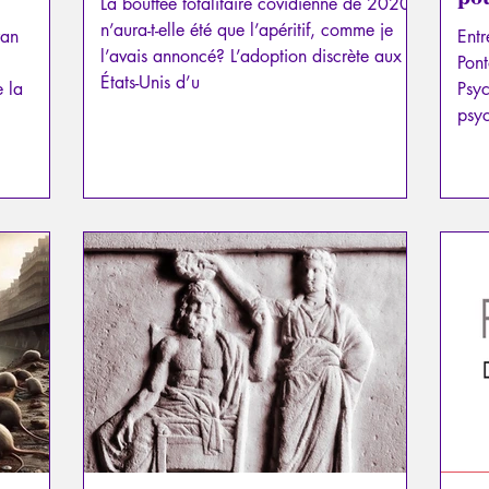
La bouffée totalitaire covidienne de 2020
Psy
n’aura-t-elle été que l’apéritif, comme je
ran
Entr
ps
l’avais annoncé? L’adoption discrète aux
Pont
États-Unis d’u
tot
e la
Psyc
psyc