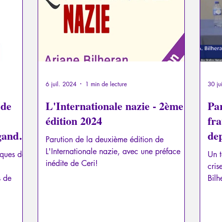
6 juil. 2024
1 min de lecture
30 ju
 de
L'Internationale nazie - 2ème
Pa
édition 2024
fra
agande
de
Parution de la deuxième édition de
L'Internationale nazie, avec une préface
sques de
Un t
inédite de Ceri!
cris
s de
Bilh