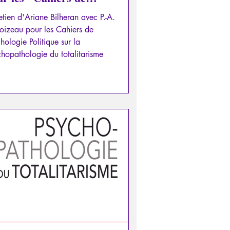
chologie Politique" sur la
etien d'Ariane Bilheran avec P.-A.
ychopathologie du
oizeau pour les Cahiers de
alitarisme
hologie Politique sur la
hopathologie du totalitarisme