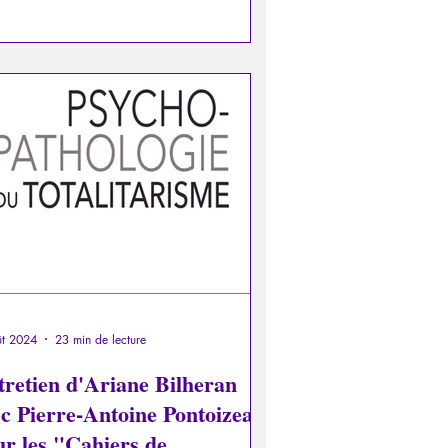
ût 2024
23 min de lecture
tretien d'Ariane Bilheran
ec Pierre-Antoine Pontoizeau
ur les "Cahiers de