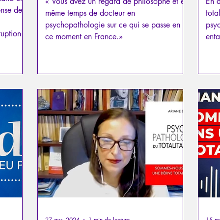
« Vous avez un regard de philosophe et en
En 
ense des
même temps de docteur en
tota
psychopathologie sur ce qui se passe en
psyc
ruption
ce moment en France.»
enta
Deutsche
l.
27 avr. 2024
1 min de lecture
15 m