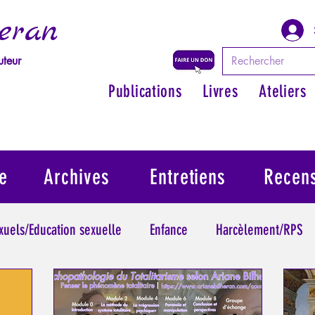
eran
uteur
Publications
Livres
Ateliers
e
Archives
Entretiens
Recen
exuels/Education sexuelle
Enfance
Harcèlement/RPS
ythologie - Savoir des Anciens
Philosopher par les mythes