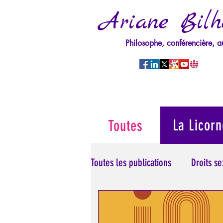
Ariane Bilh
Philosophe, conférencière, a
La Licorn
Toutes
Toutes les publications
Droits s
Manipulation/Perversion
M