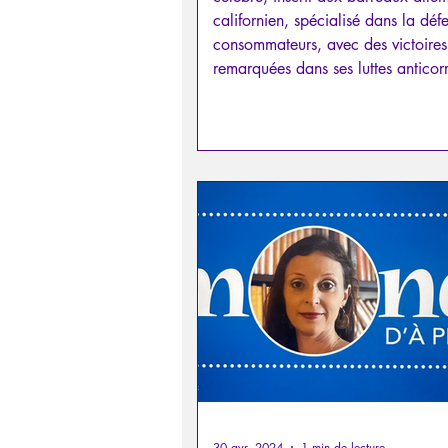
californien, spécialisé dans la déf
consommateurs, avec des victoires
remarquées dans ses luttes anticor
contre des multinationales, telles 
Bank, Volkswagen, Kuehne+Nage
30 avr. 2024
1 min de lecture