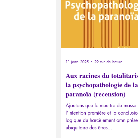
Psychopathologie de la Paranoï
Retrouver son pouvoir personn
Psychopathologie de l'Autorité
11 janv. 2025
29 min de lecture
Aux racines du totalitar
la psychopathologie de la
Intelligence artificielle
paranoïa (recension)
Ajoutons que le meurtre de masse 
l’intention première et la conclusi
logique du harcèlement omniprésen
ubiquitaire des êtres...