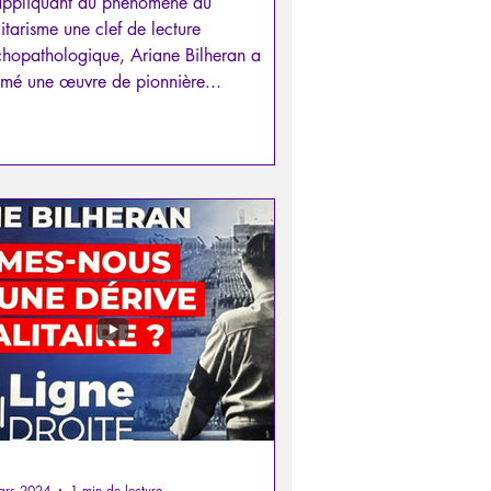
appliquant au phénomène du
litarisme une clef de lecture
hopathologique, Ariane Bilheran a
mé une œuvre de pionnière...
ars 2024
1 min de lecture