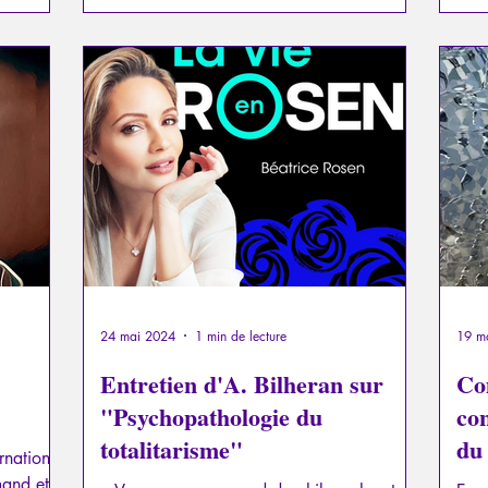
24 mai 2024
1 min de lecture
19 m
Entretien d'A. Bilheran sur
Co
"Psychopathologie du
co
totalitarisme"
du 
rnational
mand et