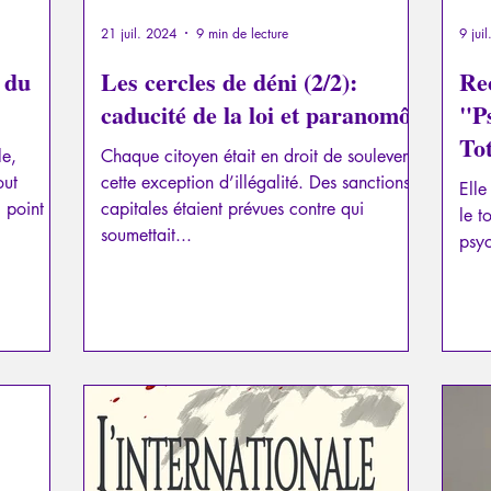
21 juil. 2024
9 min de lecture
9 jui
e du
Les cercles de déni (2/2):
Re
caducité de la loi et paranomôn
"P
To
le,
Chaque citoyen était en droit de soulever
out
cette exception d’illégalité. Des sanctions
Elle
l point
capitales étaient prévues contre qui
le t
soumettait...
psy