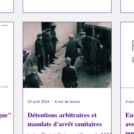
25 août 2024
8 min de lecture
4 ao
gue"
Détentions arbitraires et
En
mandats d'arrêt sanitaires
av
po