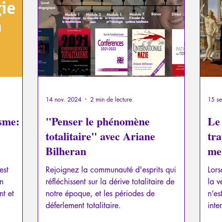
a
Psychopathologie du Pouvoir
Psychopathologie du T
el
Traumatisme
La Licorne
La Lucarne
Articl
Recensions
Psychose
Temporalité
Conféren
14 nov. 2024
2 min de lecture
15 se
isme:
"Penser le phénomène
Le 
totalitaire" avec Ariane
tr
Bilheran
me
est
Rejoignez la communauté d'esprits qui
Lors
on
réfléchissent sur la dérive totalitaire de
la v
t et
notre époque, et les périodes de
n’es
déferlement totalitaire.
inte