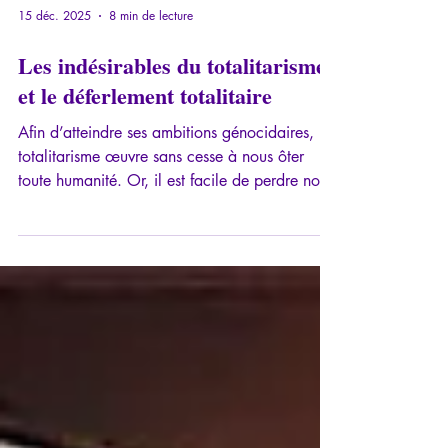
15 déc. 2025
8 min de lecture
Les indésirables du totalitarisme
et le déferlement totalitaire
Afin d’atteindre ses ambitions génocidaires, le
totalitarisme œuvre sans cesse à nous ôter
toute humanité. Or, il est facile de perdre notre
compassion, à l’usure: à force de harcèlement,
je peux souhaiter que les prochaines foudres
s’abattent sur quelqu’un d’autre plutôt que sur
moi.