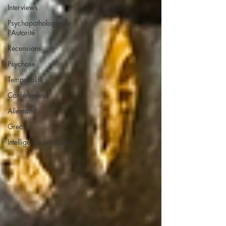
Interviews
Psychopathologie de
l'Autorité
Recensions
Psychose
Temporalité
Conférences
Allemand
Grec
Intelligence artificielle