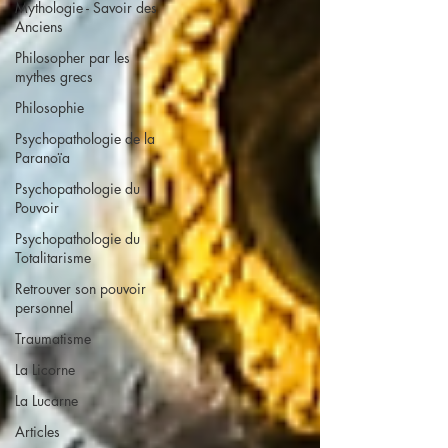
Mythologie - Savoir des
Anciens
Philosopher par les
mythes grecs
Philosophie
Psychopathologie de la
Paranoïa
Psychopathologie du
Pouvoir
Psychopathologie du
Totalitarisme
Retrouver son pouvoir
personnel
Traumatisme
La Licorne
La Lucarne
Articles