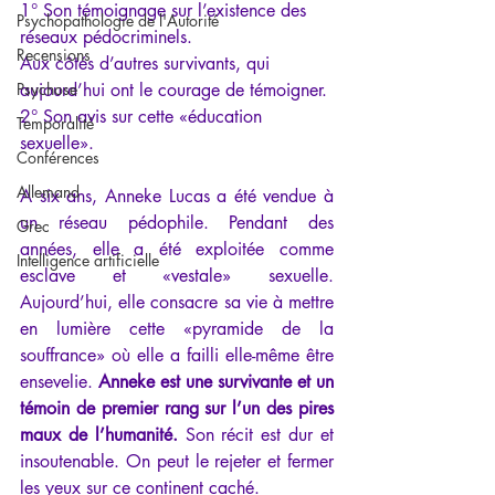
1° Son témoignage sur l’existence des 
Psychopathologie de l'Autorité
réseaux pédocriminels.
Recensions
Aux côtés d’autres survivants, qui 
Psychose
aujourd’hui ont le courage de témoigner.
2° Son avis sur cette «éducation 
Temporalité
sexuelle».
Conférences
Allemand
A six ans, Anneke Lucas a été vendue à 
un réseau pédophile. Pendant des 
Grec
années, elle a été exploitée comme 
Intelligence artificielle
esclave et «vestale» sexuelle. 
Aujourd’hui, elle consacre sa vie à mettre 
en lumière cette «pyramide de la 
souffrance» où elle a failli elle-même être 
ensevelie. 
Anneke est une survivante et un 
témoin de premier rang sur l’un des pires 
maux de l’humanité.
 Son récit est dur et 
insoutenable. On peut le rejeter et fermer 
les yeux sur ce continent caché. 