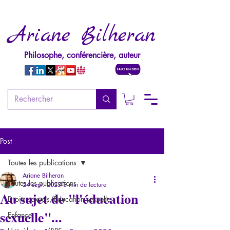
Ariane Bilheran
Philosophe, conférencière, auteur
Post
Toutes les publications
Ariane Bilheran
Toutes les publications
24 sept. 2023
3 min de lecture
Au sujet de "l'éducation
Droits sexuels/Education sexuelle
sexuelle"...
Enfance