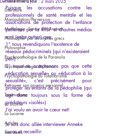
Harcèlement/RPS
Dernière mise à jour :
2 mars 2025
Puisque les accusations contre les 
Littérature
professionnels de santé mentale et les 
Manipulation/Perversion
associations de protection de l’enfance 
Mythologie - Savoir des Anciens
proférées par la RTBF et d’autres médias 
sont (entre autres) que:
Philosopher par les mythes grecs
1° nous revendiquons l’existence de 
Philosophie
réseaux pédocriminels (qui n'existeraient 
Psychopathologie de la Paranoïa
pas!)
2° nous ne comprenons pas que cette 
Psychopathologie du Pouvoir
«éducation sexuelle» ou «éducation à la 
Psychopathologie du Totalitarisme
sexualité», c’est précisément pour 
Retrouver son pouvoir personnel
protéger les enfants de la pédophilie (qui 
Traumatisme
agit donc toujours sous la forme de 
prédateurs «isolés»)
La Licorne
J’ai voulu en avoir le cœur net!
La Lucarne
Articles
Je suis donc allée interviewer Anneke 
Lucas et recueillir:
Interviews