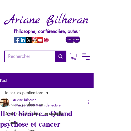
Ariane Bilheran
Philosophe, conférencière, auteur
Post
Toutes les publications
Ariane Bilheran
Toutes les publications
19 mars 2008
9 min de lecture
Il est bizarre... Quand
Droits sexuels/Education sexuelle
psychose et cancer
Enfance