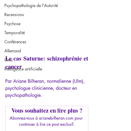
Psychopathologie de l'Autorité
Recensions
Psychose
Temporalité
Conférences
Allemand
Le cas Saturne: schizophrénie et 
Grec
cancer
Intelligence artificielle
Par Ariane Bilheran, normalienne (Ulm), 
psychologue clinicienne, docteur en 
psychopathologie.
Vous souhaitez en lire plus ?
Abonnez-vous à arianebilheran.com pour 
continuer à lire ce post exclusif.