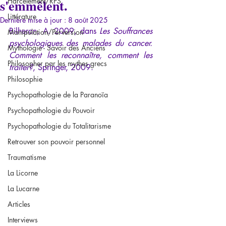
s'emmêlent.
Harcèlement/RPS
Littérature
Dernière mise à jour :
8 août 2025
Bilheran, A. 2009, dans 
Les Souffrances 
Manipulation/Perversion
psychologiques des malades du cancer. 
Mythologie - Savoir des Anciens
Comment les reconnaître, comment les 
Philosopher par les mythes grecs
traiter?
, Springer, 2009.
Philosophie
Psychopathologie de la Paranoïa
Psychopathologie du Pouvoir
Psychopathologie du Totalitarisme
Retrouver son pouvoir personnel
Traumatisme
La Licorne
La Lucarne
Articles
Interviews