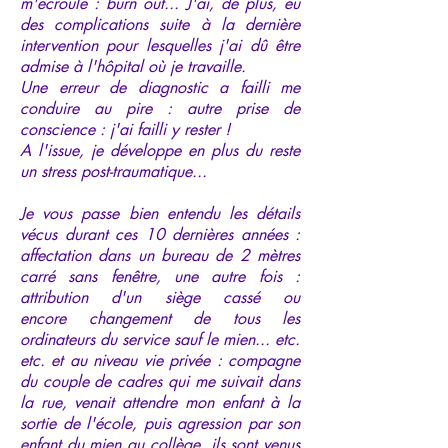
m'écroule : burn out... J'ai, de plus, eu
des complications suite à la dernière
intervention pour lesquelles j'ai dû être
admise à l'hôpital où je travaille.
Une erreur de diagnostic a failli me
conduire au pire : autre prise de
conscience : j'ai failli y rester !
A l'issue, je développe en plus du reste
un stress post-traumatique...
Je vous passe bien entendu les détails
vécus durant ces 10 dernières années :
affectation dans un bureau de 2 mètres
carré sans fenêtre, une autre fois :
attribution d'un siège cassé ou
encore changement de tous les
ordinateurs du service sauf le mien... etc.
etc. et au niveau vie privée : compagne
du couple de cadres qui me suivait dans
la rue, venait attendre mon enfant à la
sortie de l'école, puis agression par son
enfant du mien au collège, ils sont venus