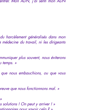
centrer. Mon ADN, j’ai senti mon ADN
t du harcèlement généralisés dans mon
 médecine du travail, ni les dirigeants
mmuniquer plus souvent, nous éviterons
du temps. »
s, que nous embauchions, ou que vous
preuve que nous fonctionnons mal. »
 »
s solutions ! On peut y arriver ! »
estionnaires pour savoir cela ? »