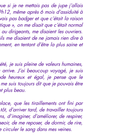
e si je ne mettais pas de jupe j’allais
 à 9h12, même après 6 mois d’assiduité à
avais pas badger et que c’était la raison
ique », on me disait que c’était normal
 au dirigeants, me disaient les ouvriers.
 ils me disaient de ne jamais rien dire à
mment, en tentant d’être la plus saine et
été, je suis pleine de valeurs humaines,
a arrive. J’ai beaucoup voyagé, je suis
onde heureux et égal, je pense que le
me suis toujours dit que je pouvais être
et plus beau.
lace, que les tiraillements ont fini par
t, d’arriver tard, de travailler toujours
s, d’imaginer, d’améliorer, de respirer,
eoir, de me reposer, de dormir, de rire,
e circuler le sang dans mes veines.