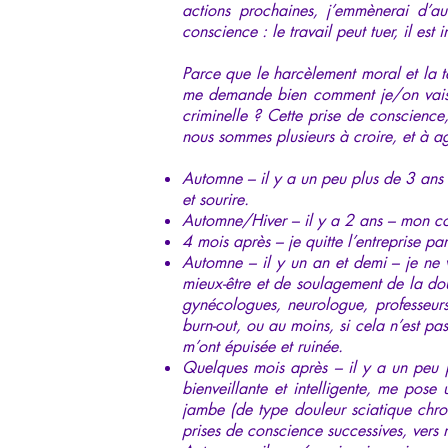
actions prochaines, j’emmènerai d’aut
conscience : le travail peut tuer, il est
Parce que le harcèlement moral et la te
me demande bien comment je/on vais/v
criminelle ? Cette prise de conscience,
nous sommes plusieurs à croire, et à ag
Automne – il y a un peu plus de 3 ans – 
et sourire.
Automne/Hiver – il y a 2 ans – mon cor
4 mois après – je quitte l’entreprise pa
Automne – il y un an et demi – je ne 
mieux-être et de soulagement de la dou
gynécologues, neurologue, professeur
burn-out, ou au moins, si cela n’est pas
m’ont épuisée et ruinée.
Quelques mois après – il y a un peu p
bienveillante et intelligente, me pos
jambe (de type douleur sciatique chro
prises de conscience successives, vers