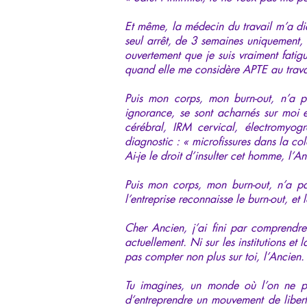
Et même, la médecin du travail m’a dia
seul arrêt, de 3 semaines uniquement, 
ouvertement que je suis vraiment fatig
quand elle me considère APTE au travai
Puis mon corps, mon burn-out, n’a p
ignorance, se sont acharnés sur moi 
cérébral, IRM cervical, électromyog
diagnostic : « microfissures dans la co
Ai-je le droit d’insulter cet homme, 
Puis mon corps, mon burn-out, n’a pas
l’entreprise reconnaisse le burn-out, et
Cher Ancien, j’ai fini par comprendre
actuellement. Ni sur les institutions e
pas compter non plus sur toi, l’Ancien.
Tu imagines, un monde où l’on ne peu
d’entreprendre un mouvement de libert