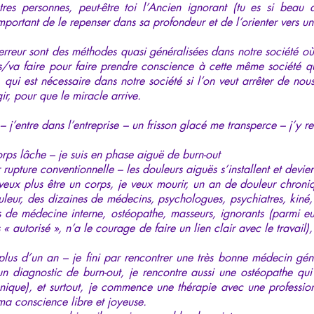
res personnes, peut-être toi l’Ancien ignorant (tu es si beau d
 important de le repenser dans sa profondeur et de l’orienter vers un
rreur sont des méthodes quasi généralisées dans notre société où 
a faire pour faire prendre conscience à cette même société que
 qui est nécessaire dans notre société si l’on veut arrêter de no
ir, pour que le miracle arrive.
j’entre dans l’entreprise – un frisson glacé me transperce – j’y reste
ps lâche – je suis en phase aiguë de burn-out
r rupture conventionnelle – les douleurs aiguës s’installent et devi
veux plus être un corps, je veux mourir, un an de douleur chroni
leur, des dizaines de médecins, psychologues, psychiatres, kiné,
s de médecine interne, ostéopathe, masseurs, ignorants (parmi e
 « autorisé », n’a le courage de faire un lien clair avec le travail),
lus d’un an – je fini par rencontrer une très bonne médecin gén
e un diagnostic de burn-out, je rencontre aussi une ostéopathe q
nique), et surtout, je commence une thérapie avec une professio
 ma conscience libre et joyeuse.