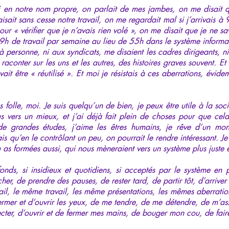
lui en notre nom propre, on parlait de mes jambes, on me disait qu
faisait sans cesse notre travail, on me regardait mal si j’arrivais
our « vérifier que je n’avais rien volé », on me disait que je ne s
9h de travail par semaine au lieu de 55h dans le système informat
e à personne, ni aux syndicats, me disaient les cadres dirigeants, ni
raconter sur les uns et les autres, des histoires graves souvent. Et
it être « réutilisé ». Et moi je résistais à ces aberrations, évide
 folle, moi. Je suis quelqu’un de bien, je peux être utile à la soci
us vers un mieux, et j’ai déjà fait plein de choses pour que cel
it de grandes études, j’aime les êtres humains, je rêve d’un m
s qu’en le contrôlant un peu, on pourrait le rendre intéressant. Je 
u as formées aussi, qui nous mèneraient vers un système plus juste 
ofonds, si insidieux et quotidiens, si acceptés par le système en p
, de prendre des pauses, de rester tard, de partir tôt, d’arriver tô
ail, le même travail, les même présentations, les mêmes aberration
fermer et d’ouvrir les yeux, de me tendre, de me détendre, de m’ass
ecter, d’ouvrir et de fermer mes mains, de bouger mon cou, de fair