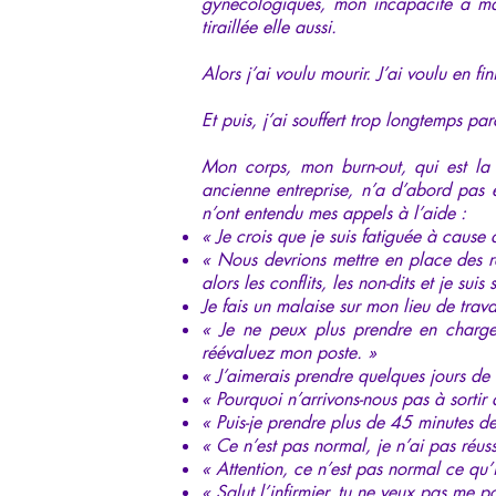
gynécologiques, mon incapacité à ma
tiraillée elle aussi.
Alors j’ai voulu mourir. J’ai voulu en fin
Et puis, j’ai souffert trop longtemps p
Mon corps, mon burn-out, qui est la 
ancienne entreprise, n’a d’abord pas é
n’ont entendu mes appels à l’aide :
« Je crois que je suis fatiguée à cause d
« Nous devrions mettre en place des r
alors les conflits, les non-dits et je 
Je fais un malaise sur mon lieu de trav
« Je ne peux plus prendre en charge
réévaluez mon poste. »
« J’aimerais prendre quelques jours de 
« Pourquoi n’arrivons-nous pas à sort
« Puis-je prendre plus de 45 minutes d
« Ce n’est pas normal, je n’ai pas réus
« Attention, ce n’est pas normal ce qu’i
« Salut l’infirmier, tu ne veux pas me p