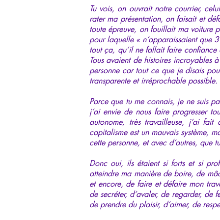
Tu vois, on ouvrait notre courrier, ce
rater ma présentation, on faisait et dé
toute épreuve, on fouillait ma voiture p
pour laquelle « n’apparaissaient que 3
tout ça, qu’il ne fallait faire confianc
Tous avaient de histoires incroyables à 
personne car tout ce que je disais pouva
transparente et irréprochable possible.
Parce que tu me connais, je ne suis pas
j’ai envie de nous faire progresser to
autonome, très travailleuse, j’ai fa
capitalisme est un mauvais système, mai
cette personne, et avec d’autres, que t
Donc oui, ils étaient si forts et si pr
atteindre ma manière de boire, de mâcher
et encore, de faire et défaire mon trav
de secréter, d’avaler, de regarder, de 
de prendre du plaisir, d’aimer, de resp