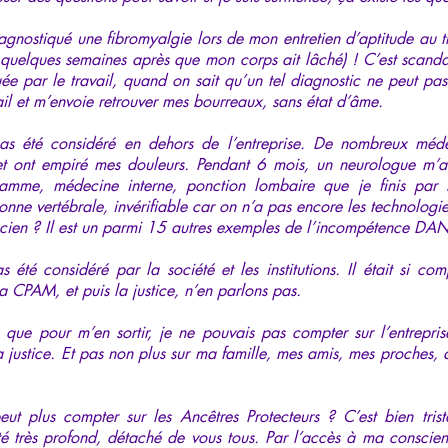
gnostiqué une fibromyalgie lors de mon entretien d’aptitude au tr
quelques semaines après que mon corps ait lâché) ! C’est scandal
uée par le travail, quand on sait qu’un tel diagnostic ne peut pas
l et m’envoie retrouver mes bourreaux, sans état d’âme.
as été considéré en dehors de l’entreprise. De nombreux méde
et ont empiré mes douleurs. Pendant 6 mois, un neurologue m’
ramme, médecine interne, ponction lombaire que je finis par 
lonne vertébrale, invérifiable car on n’a pas encore les technologie
l’Ancien ? Il est un parmi 15 autres exemples de l’incompétence 
 été considéré par la société et les institutions. Il était si c
 la CPAM, et puis la justice, n’en parlons pas.
 que pour m’en sortir, je ne pouvais pas compter sur l’entrepr
t la justice. Et pas non plus sur ma famille, mes amis, mes proches,
t plus compter sur les Ancêtres Protecteurs ? C’est bien tris
é très profond, détaché de vous tous. Par l’accès à ma conscienc