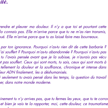
ité.
endre et pleurer ma douleur. Il n’y a que toi et pourtant cette
e la connais pas. Elle m’arrive parce que tu ne m’as rien transmis,
qué. Elle m’arrive parce que tu as laissé faire mes bourreaux.
par ton ignorance. Pourquoi n’as-tu rien dit de cette barbarie ?
j’ai souffert ? Pourquoi m’as-tu abandonnée ? Pourquoi n’as-tu pas
tu l’avais pensée avant que je la subisse, je n’aurais pas vécu
ent pas souffert. Ceux qui sont morts, tu sais, ceux qui sont morts à
tellement la douleur et la souffrance, chronique et intense dans
 leur ADN finalement, les a déshumanisés.
i seulement tu avais pensé dans les temps, la question du travail
ner, dans notre monde moderne.
ement tu n’y arrives pas, que tu fermes les yeux, que tu te corrom
 et bien je vais te la rapporter, moi, cette douleur, ce traumatism