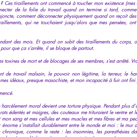
 Ces tiraillements ont commencé à toucher mon existence (mes ac
cter de la folie du travail quand on termine si tard, comme 
disjoncte, comment déconnecter physiquement quand on reçoit des 
raillements, qui ne touchaient jusqu’alors que mes pensées, ont
ndant des mois. Et quand on subit des tiraillements du corps, o
 pour que ça s’arrête, il se bloque de partout.
s toxines de mort et de blocages de ses membres, s’est arrêté. Vra
ent de travail malsain, le pouvoir non légitime, la terreur, le 
mes idéaux, presque masochiste, et mon incapacité à fuir ont fini p
mmencé.
e harcèlement moral devient une torture physique. Pendant plus d
 rats édentés et maigres, des couteaux me trituraient le ventre et l
mon sang et mes cellules et mes muscles et mes fibres et ma peau
r énorme s’installait durablement entre le monde et moi : le mur
u chronique, comme le reste : les insomnies, les paresthésies da