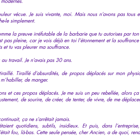
s modernes.
douleur vécue. Je suis vivante, moi. Mais nous n’avons pas tous 
he-le simplement.
comme la preuve irréfutable de la barbarie que tu autorises par ton
t pas pleine, car je vois déjà en toi l’étonnement et la souffrance
ts et tu vas pleurer ma souffrance.
 au travail. Je n’avais pas 30 ans.
iraillé. Tiraillé d’absurdités, de propos déplacés sur mon phys
e m’habiller, de manger.
ons et ces propos déplacés. Je me suis un peu rebellée, alors ça
tement, de sourire, de créer, de tenter, de vivre, de me déplacer,
ontinuait, ça ne s’arrêtait jamais.
taient quotidiens, subtils, insidieux. Et puis, dans l’entreprise
’était fou, là-bas. Cette seule pensée, cher Ancien, a de quoi, ren