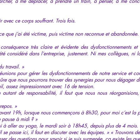
rcher, à me déplacer, à prendre un train, à penser, à me con
ir avec ce corps souffrant. Trois fois.
arce que j’ai été victime, puis victime non reconnue et abandonnée.
conséquence très claire et évidente des dysfonctionnements e
té considéré dans l’entreprise, justement. Ni mes collègues, ni la
u travail. »
éunions pour gérer les dysfonctionnements de notre service et co
suis sûre que nous pourrons trouver des synergies pour nous dégager 
ail, assez impressionnant avec 16 de tension.
 autant de responsabilité, il faut que nous nous réorganision
repos. »
ir avant 19h, lorsque nous commençons à 8h30, pour moi c’est la 
e pause à midi ? »
si à aller au yoga, le mardi soir à 18h45, depuis plus de 4 mois.
l se passe ici, il faut en discuter avec les équipes. » « Trouvons de
oser des questions pour savoir si je suis surmenée, ça existe les qu