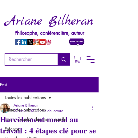
Ariane Bilheran
Philosophe, conférencière, auteur
Post
Toutes les publications
Ariane Bilheran
Toutes les publications
27 août 2021
2 min de lecture
Harcèlement moral au
Droits sexuels/Education sexuelle
travail : 4 étapes clé pour se
Enfance