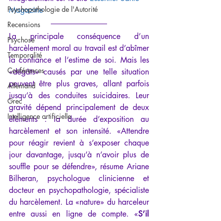
Psychopathologie de l'Autorité
Magazine
Recensions
La principale conséquence d’un 
Psychose
harcèlement moral au travail est d’abîmer 
Temporalité
la confiance et l’estime de soi. Mais les 
Conférences
«dégâts» causés par une telle situation 
peuvent être plus graves, allant parfois 
Allemand
jusqu’à des conduites suicidaires. Leur 
Grec
gravité dépend principalement de deux 
Intelligence artificielle
éléments : la durée d’exposition au 
harcèlement et son intensité. «Attendre 
pour réagir revient à s’exposer chaque 
jour davantage, jusqu’à n’avoir plus de 
souffle pour se défendre», résume Ariane 
Bilheran, psychologue clinicienne et 
docteur en psychopathologie, spécialiste 
du harcèlement. La «nature» du harceleur 
entre aussi en ligne de compte. «
S’il 