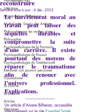
reconstruire
Harcèlement/RPS
Littérature
Dernière mise à jour :
6 déc. 2025
Le harcèlement moral au 
Manipulation/Perversion
travail peut laisser des  
Mythologie - Savoir des Anciens
séquelles durables et 
Philosopher par les mythes grecs
Philosophie
compromettre la suite 
Psychopathologie de la Paranoïa
d’une carrière. Il existe 
Psychopathologie du Pouvoir
pourtant des moyens de 
Psychopathologie du Totalitarisme
réparer le traumatisme 
Retrouver son pouvoir personnel
afin de renouer avec 
Traumatisme
l’univers professionnel. 
La Licorne
Explications.
La Lucarne
Articles
Un article d'Ariane Bilheran, accessible 
Interviews
intégralement sur le site 
Essentiel Santé 