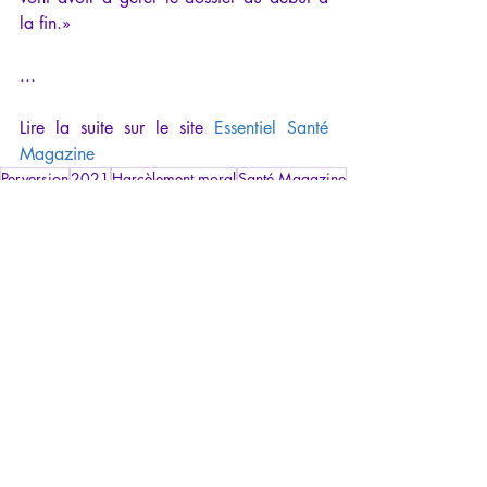
la fin.»
...
Lire la suite sur le site 
Essentiel Santé 
Magazine
Perversion
2021
Harcèlement moral
Santé Magazine
Harcèlement/RPS
Traumatisme
Retrouver son pouvoir personnel
Posts récents
Voir tout