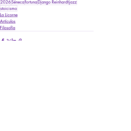
2026
Séneca
fortuna
Django Reinhardt
jazz
stoicismo
La Licorne
Artículos
Filosofía
Entradas recientes
Ver todo