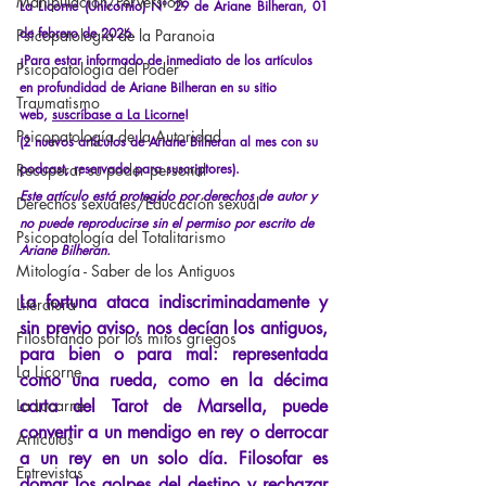
Manipulación/Perversión
La Licorne (Unicornio) N° 29 de Ariane Bilheran, 01 
de febrero de 2026.
Psicopatología de la Paranoia
¡Para estar informado de inmediato de los artículos 
Psicopatología del Poder
en profundidad de Ariane Bilheran en su sitio 
Traumatismo
web,
suscríbase a La Licorne
!
Psicopatología de la Autoridad
(2 nuevos artículos de Ariane Bilheran al mes con su 
Recuperar su poder personal
podcast, reservado para suscriptores).
Este artículo está protegido por derechos de autor y 
Derechos sexuales/Educación sexual
no puede reproducirse sin el permiso por escrito de 
Psicopatología del Totalitarismo
Ariane Bilheran.
Mitología - Saber de los Antiguos
La fortuna ataca indiscriminadamente y 
Literatura
sin previo aviso, nos decían los antiguos, 
Filosofando por los mitos griegos
para bien o para mal: representada 
La Licorne
como una rueda, como en la décima 
La Lucarne
carta del Tarot de Marsella, puede 
convertir a un mendigo en rey o derrocar 
Artículos
a un rey en un solo día. Filosofar es 
Entrevistas
domar los golpes del destino y rechazar 