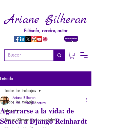
Ariane Bilheran
Filósofa, orador, autor
Entrada
Todos los trabajos
Ariane Bilheran
Todos los trabajos
1 feb
8 min de lectura
Agarrarse a la vida: de
Infancia
Séneca a Django Reinhardt
Acoso/Riesgos psicosociales