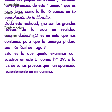
Recensión
las sugerencias de esta "ramera" que es 
la Fortuna, como la llamó Boecio en
La 
Conferencia
consolación de la filosofía.
Filosofía
Dada esta realidad, ¿no son los grandes 
Conferencias
reveses de la vida en realidad 
oportunidades? ¿O es un mito que nos 
Inteligencia artificial
contamos para que la amarga píldora 
sea más fácil de tragar?
Esto es lo que quería examinar con 
vosotros en este Unicornio Nº 29, a la 
luz de varias pruebas que han aparecido 
recientemente en mi camino.