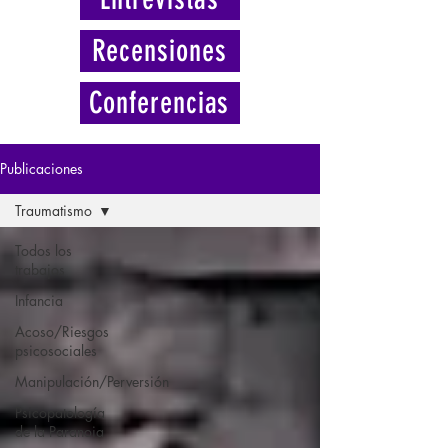
Recensiones
Conferencias
Publicaciones
Traumatismo
Todos los
trabajos
Infancia
Acoso/Riesgos
psicosociales
Manipulación/Perversión
Psicopatología
de la Paranoia