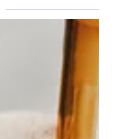
desata pasiones, ese es Sigmund Freud. El
"padre del psicoanálisis", a quien se le ha
llamado charlatán, sionista, mago ocultista,
padre incestuoso, etc., no deja a nadie
indiferente. En Francia, en particular, se le
atribuye el descubrimiento de la "sexualidad
infantil".