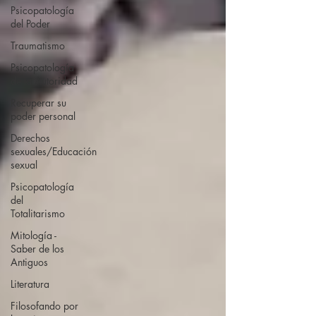
Psicopatología
del Poder
Traumatismo
Psicopatología
de la Autoridad
Recuperar su
poder personal
Derechos
sexuales/Educación
sexual
Psicopatología
del
Totalitarismo
Mitología -
Saber de los
Antiguos
Literatura
Filosofando por