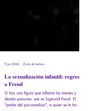
9 jun 2024
8 min de lectura
La sexualización infantil: regreso
a Freud
Si hay una figura que inflama las mentes y