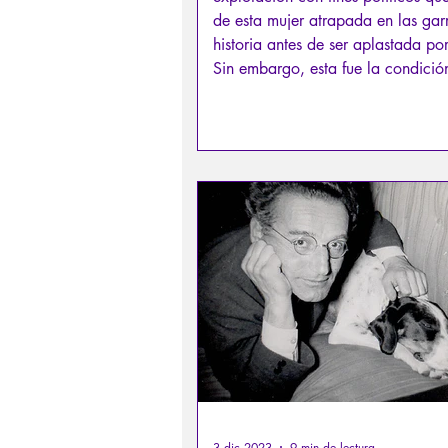
de esta mujer atrapada en las gar
historia antes de ser aplastada por
Sin embargo, esta fue la condició
que una vida bastante ordinaria s
transformara en un destino sublime
Anticipando a las miles de víctima
inocentes de la locura totalitaria.
3 dic 2023
9 min de lectura