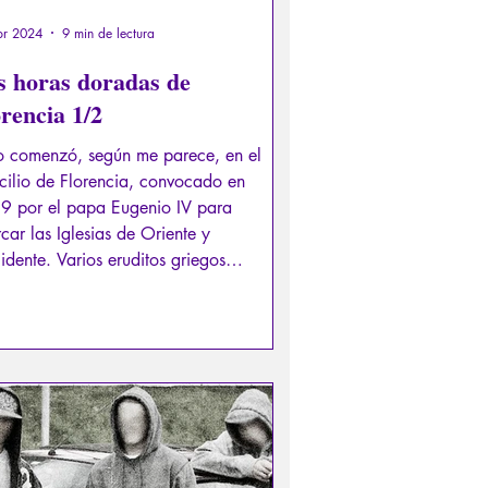
br 2024
9 min de lectura
s horas doradas de
rencia 1/2
o comenzó, según me parece, en el
cilio de Florencia, convocado en
9 por el papa Eugenio IV para
car las Iglesias de Oriente y
dente. Varios eruditos griegos
ocieron a Cosme de Médici y a su
ulo intelectual en esta reunión.