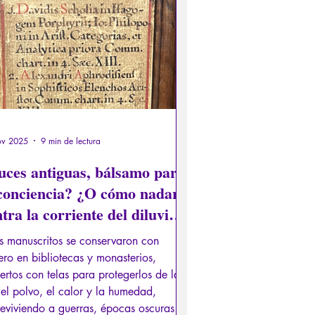
er de los Antiguos
Literatura
s
Recensión
Conferencia
ov 2025
9 min de lectura
uces antiguas, bálsamo para
 conciencia? ¿O cómo nadar
tra la corriente del diluvio
ital y sus remolinos...?
s manuscritos se conservaron con
ro en bibliotecas y monasterios,
ertos con telas para protegerlos de la
 el polvo, el calor y la humedad,
eviviendo a guerras, épocas oscuras,