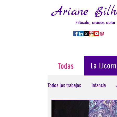
Ariane Bilh
Filósofa, orador, autor
La Licorn
Todas
Todos los trabajos
Infancia
Psicopatología del Poder
T