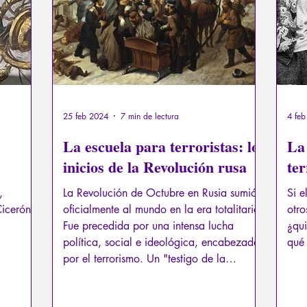
25 feb 2024
7 min de lectura
4 fe
La escuela para terroristas: los
La 
inicios de la Revolución rusa
te
,
La Revolución de Octubre en Rusia sumió
Si e
Cicerón a
oficialmente al mundo en la era totalitaria.
otro
Fue precedida por una intensa lucha
¿qui
política, social e ideológica, encabezada
qué 
por el terrorismo. Un "testigo de la
historia", imaginado por un novelista ruso,
reveló la psicología de los jóvenes