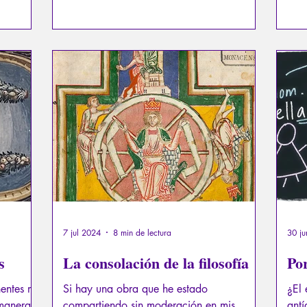
l sol
importantes. Su mayor temor es ser
desa
che.
despojados de estas cosas, lo cual, sin
Los 
embargo, sería el comienzo de su viaje
vece
iniciático: el de aprender a desapegarse
los 
de los lazos terrenales.
mate
se d
de m
7 jul 2024
8 min de lectura
30 j
s
La consolación de la filosofía
Por
nentes me
Si hay una obra que he estado
¿El
 manera,
compartiendo sin moderación en mis
antí