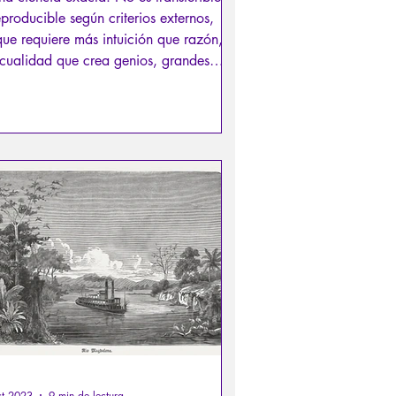
eproducible según criterios externos,
ue requiere más intuición que razón,
cualidad que crea genios, grandes
res, excelentes estrategas, buenos
cos o incluso grandes seductores.
ct 2023
9 min de lectura