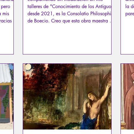
 pero
talleres de "Conocimiento de los Antiguos"
la d
a mis
desde 2021, es la Consolatio Philosophiæ
pare
racias a
de Boecio. Creo que esta obra maestra es,
ron
sin duda, una de las que más nos ayudan
 sagrada.
a afrontar las adversidades de la vida, y
me parece urgente rehabilitarla para que
alcance la notoriedad que le corresponde.