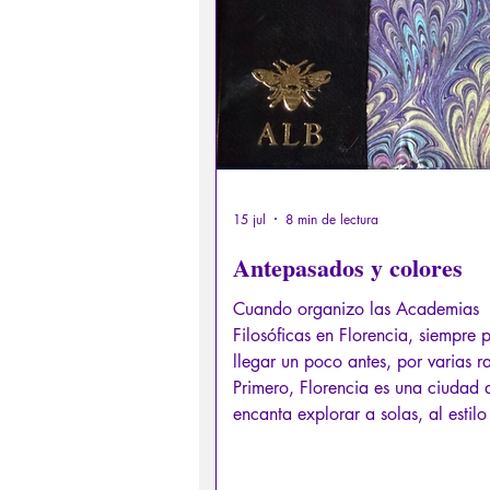
Derechos sexuales/Educación s
Filosofando por los mitos grieg
Filosofía
Conferencias
15 jul
8 min de lectura
Antepasados y colores
Cuando organizo las Academias
Filosóficas en Florencia, siempre 
llegar un poco antes, por varias r
Primero, Florencia es una ciudad
encanta explorar a solas, al estilo
querido André Suarès, y preferibl
cuando las multitudes de turistas 