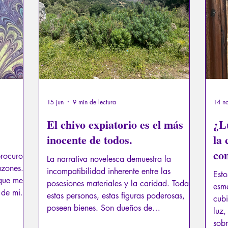
exual
Psicopatología del Totalitarismo
Mitología - Sab
os
La Licorne
La Lucarne
Artículos
Entrevista
Inteligencia artificial
15 jun
9 min de lectura
14 n
El chivo expiatorio es el más
¿L
inocente de todos.
la
con
procuro
La narrativa novelesca demuestra la
dig
azones.
incompatibilidad inherente entre las
Esto
 que me
posesiones materiales y la caridad. Todas
esme
 de mi
estas personas, estas figuras poderosas,
cubi
emente
poseen bienes. Son dueños de
luz,
se han
propiedades, tierras, títulos. Son personas
sobr