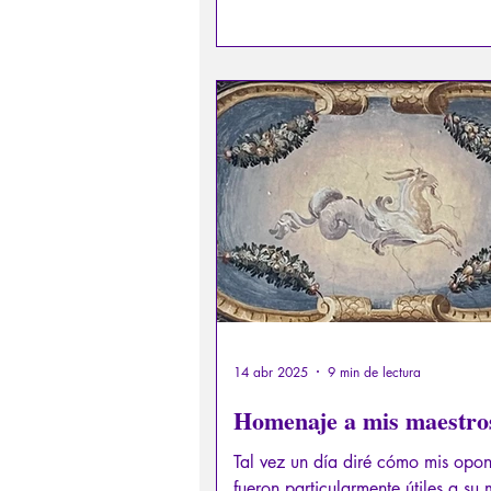
dispersado, al amanecer, cuando e
asoma sobre el Arno, o por la no
14 abr 2025
9 min de lectura
Homenaje a mis maestro
Tal vez un día diré cómo mis opo
fueron particularmente útiles a su