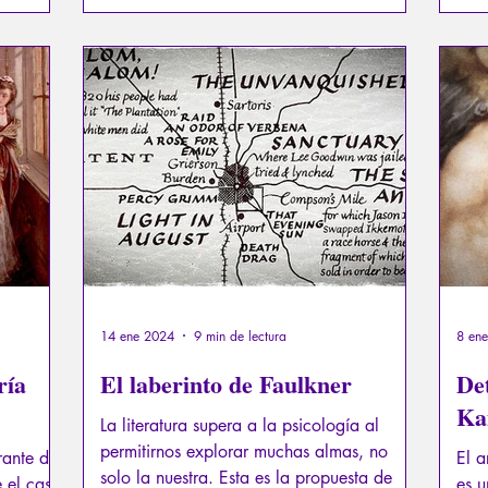
activistas que se sacrificaron para hacer
realidad un sueño de libertad que terminó
en pesadilla. ¿Será casualidad que la
novela se subtitulara "El libro de los
finales"?
14 ene 2024
9 min de lectura
8 en
ría
El laberinto de Faulkner
De
Ka
La literatura supera a la psicología al
permitirnos explorar muchas almas, no
rante de
El a
solo la nuestra. Esta es la propuesta de
e el caso
es u