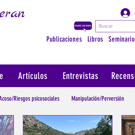
eran
Publicaciones
Libros
Seminario
e
Artículos
Entrevistas
Recens
Acoso/Riesgos psicosociales
Manipulación/Perversión
raumatismo
Psicopatología de la Autoridad
Recuperar