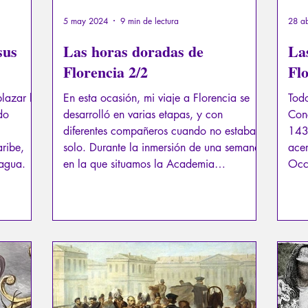
5 may 2024
9 min de lectura
28 a
sus
Las horas doradas de
La
Florencia 2/2
Flo
lazar la
En esta ocasión, mi viaje a Florencia se
Tod
do
desarrolló en varias etapas, y con
Con
diferentes compañeros cuando no estaba
143
ribe,
solo. Durante la inmersión de una semana,
acer
ragua.
en la que situamos la Academia
Occi
Neoplatónica en un contexto histórico y
con
estudiamos fragmentos de las obras de
círc
Marsilio Ficino y, en particular, de Platón,
planeamos dos excursiones desde nuestra
casa en la campiña toscana, una a
Florencia y otra a Siena, para conectar el
material estudiado con representaciones
artísticas..