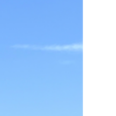
Tenía previsto escribir este artículo número 39
para La Licorne (the Unicorn) sobre un
episodio importante ocurrido este año en la
Academia Florentina, pero decidí posponerlo
debido a la situación actual. No es propio de
mí, ni tampoco es mi costumbre, dejarme
perturbar por el "ruido del mundo". Si hago
esta excepción, es porque se trata de una
excepción significativa.