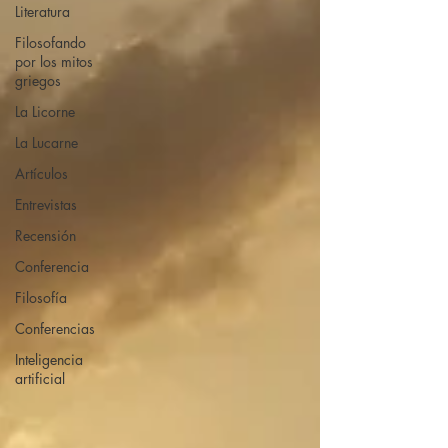
Literatura
Filosofando
por los mitos
griegos
La Licorne
La Lucarne
Artículos
Entrevistas
Recensión
Conferencia
Filosofía
Conferencias
Inteligencia
artificial