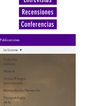
Recensiones
Conferencias
Publicaciones
La Licorne
Todos los
trabajos
Infancia
Acoso/Riesgos
psicosociales
Manipulación/Perversión
Psicopatología
de la