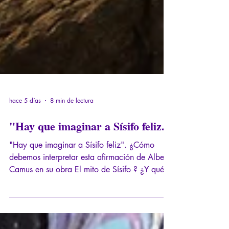
hace 5 días
8 min de lectura
"Hay que imaginar a Sísifo feliz."
"Hay que imaginar a Sísifo feliz". ¿Cómo
debemos interpretar esta afirmación de Albert
Camus en su obra El mito de Sísifo ? ¿Y qué
tiene de reprochable? Este es el pequeño
paseo filosófico al que los invito en este