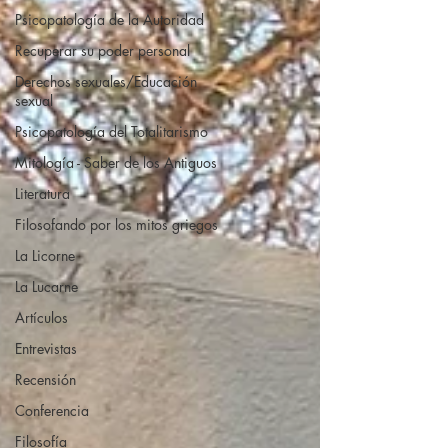
Psicopatología de la Autoridad
Recuperar su poder personal
Derechos sexuales/Educación
sexual
Psicopatología del Totalitarismo
Mitología - Saber de los Antiguos
Literatura
Filosofando por los mitos griegos
La Licorne
La Lucarne
Artículos
Entrevistas
Recensión
Conferencia
Filosofía