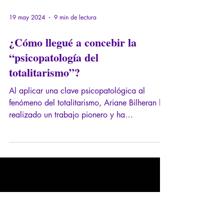
19 may 2024
9 min de lectura
¿Cómo llegué a concebir la
“psicopatología del
totalitarismo”?
Al aplicar una clave psicopatológica al
fenómeno del totalitarismo, Ariane Bilheran ha
realizado un trabajo pionero y ha
profundizado considerablemente nuestro
conocimiento de este fenómeno, que hasta
ahora se había limitado al análisis
sociopolítico. A medida que su visión original