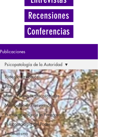
Recensiones
Conferencias
Publicaciones
Psicopatología de la Autoridad
Todos los trabajos
Infancia
Acoso/Riesgos psicosociales
Manipulación/Perversión
Psicopatología de la Paranoia
Psicopatología del Poder
Traumatismo