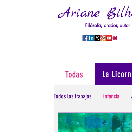
Ariane Bilh
Filósofa, orador, autor
La Licorn
Todas
Todos los trabajos
Infancia
Psicopatología del Poder
T