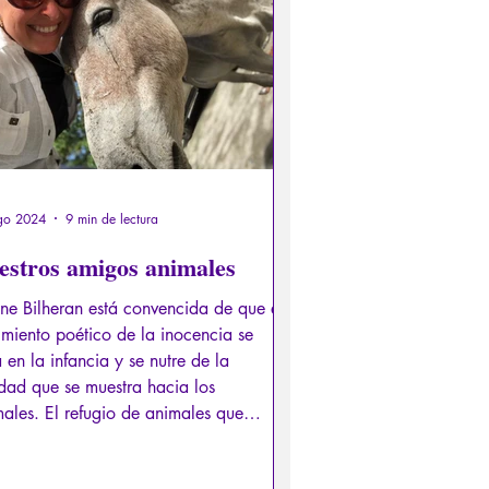
er de los Antiguos
Literatura
s
Recensión
Conferencia
go 2024
9 min de lectura
estros amigos animales
ne Bilheran está convencida de que el
imiento poético de la inocencia se
a en la infancia y se nutre de la
dad que se muestra hacia los
ales. El refugio de animales que
ge es un refugio no solo para estas
entes criaturas, sino también para el