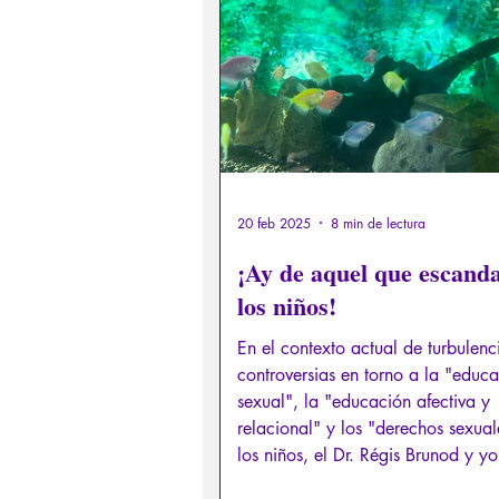
Derechos sexuales/Educación s
Filosofando por los mitos grieg
Filosofía
Conferencias
20 feb 2025
8 min de lectura
¡Ay de aquel que escanda
los niños!
En el contexto actual de turbulenc
controversias en torno a la "educ
sexual", la "educación afectiva y
relacional" y los "derechos sexual
los niños, el Dr. Régis Brunod y y
querido retomar los fundamentos d