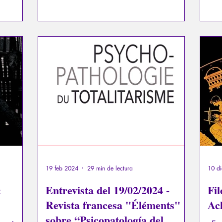
aunque parezca lejos de ser una certeza,
alm
s.
que el único camino viable para la
humanidad es el de la paz. ¿Cuál es el
resultado para la humanidad cuando ha
olvidado su dimensión esencial?
19 feb 2024
29 min de lectura
10 d
:
Entrevista del 19/02/2024 -
Fil
Revista francesa "Éléments"
Ac
sobre “Psicopatología del