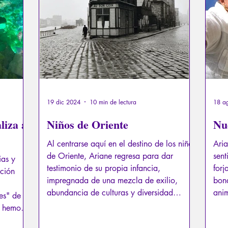
exual
Psicopatología del Totalitarismo
Mitología - Sab
os
La Licorne
La Lucarne
Artículos
Entrevista
Inteligencia artificial
19 dic 2024
10 min de lectura
18 a
liza a
Niños de Oriente
Nu
Al centrarse aquí en el destino de los niños
Aria
de Oriente, Ariane regresa para dar
sent
ias y
testimonio de su propia infancia,
forj
ación
impregnada de una mezcla de exilio,
bon
abundancia de culturas y diversidad
anim
es" de
religiosa. Este artículo pretende retomar el
diri
o hemos
sentido de la Navidad para recordarnos,
inoc
e la