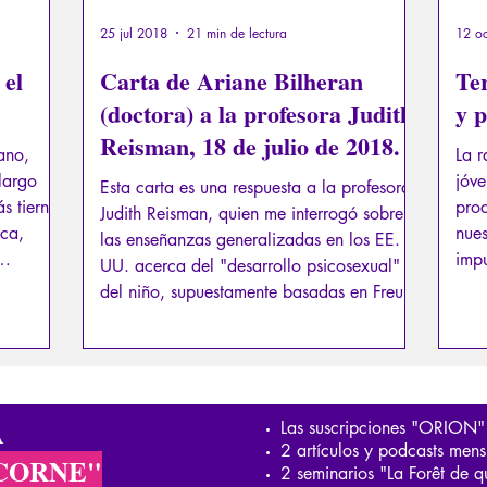
25 jul 2018
21 min de lectura
12 o
 el
Carta de Ariane Bilheran
Te
(doctora) a la profesora Judith
y 
Reisman, 18 de julio de 2018.
ano,
La r
largo
jóve
Esta carta es una respuesta a la profesora
s tierna
proc
Judith Reisman, quien me interrogó sobre
ica,
nues
las enseñanzas generalizadas en los EE.
impu
UU. acerca del "desarrollo psicosexual"
necesidad
peri
del niño, supuestamente basadas en Freud,
que 
y que justifican una sexualización
deci
temprana del niño.
leye
para
impu
A
Las suscripciones "ORION"
2 artículos y podcasts mens
CORNE"
2 seminarios "La Forêt de q