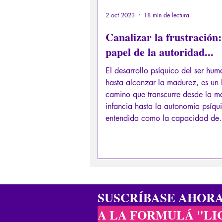
2 oct 2023
18 min de lectura
Canalizar la frustración:
papel de la autoridad...
El desarrollo psíquico del ser hum
hasta alcanzar la madurez, es un 
camino que transcurre desde la má
infancia hasta la autonomía psíqu
entendida como la capacidad de
establecer sus propias leyes, sin 
de ser contenido externamente.
SUSCRÍBASE AHOR
A LA FORMULÁ "LI