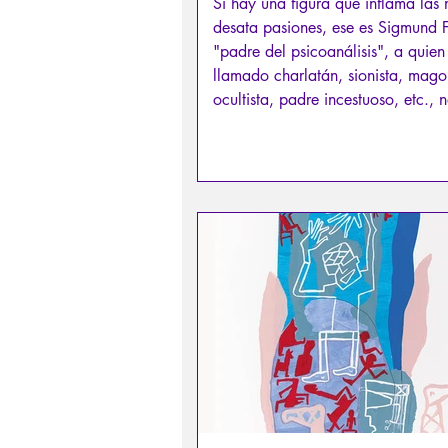
Si hay una figura que inflama las 
desata pasiones, ese es Sigmund F
"padre del psicoanálisis", a quien
llamado charlatán, sionista, mago
ocultista, padre incestuoso, etc., 
nadie indiferente. En Francia, en p
se le atribuye el descubrimiento de
"sexualidad infantil".