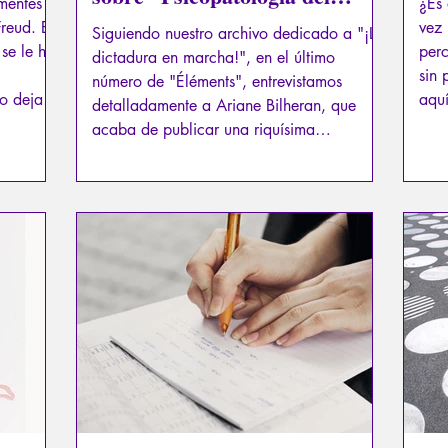
mentes y
¿Es 
Totalitarismo”
reud. El
vez
Siguiendo nuestro archivo dedicado a "¡La
 se le ha
perc
dictadura en marcha!", en el último
sin 
número de "Éléments", entrevistamos
no deja a
aquí
detalladamente a Ariane Bilheran, que
articular,
educ
acaba de publicar una riquísima
 la
fund
Psicopatología del totalitarismo publicada
por Guy Trédaniel. Normalista, filósofa,
psicóloga clínica, doctora en
psicopatología, colaboradora del
"Antipresse" de nuestro amigo y
colaborador Slobodan Déspot, nadie
estaba mejor situado que Ariane Bilheran
para analizar el actual contexto de repre