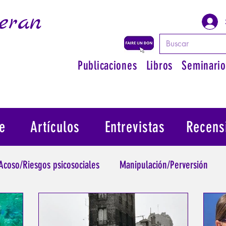
eran
Publicaciones
Libros
Seminario
e
Artículos
Entrevistas
Recens
Acoso/Riesgos psicosociales
Manipulación/Perversión
raumatismo
Psicopatología de la Autoridad
Recuperar