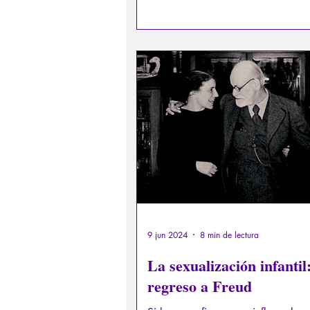
protección psicológica de los niño
9 jun 2024
8 min de lectura
La sexualización infantil
regreso a Freud