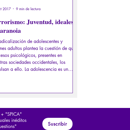
ct 2017
9 min de lectura
rrorismo: Juventud, ideales
paranoia
adicalización de adolescentes y
nes adultos plantea la cuestión de qué
esos psicológicos, presentes en
tras sociedades occidentales, los
lsan a ello. La adolescencia es un
odo iniciático clave, el momento en
el individuo aprende la autonomía, es
r, la capacidad de interiorizar las
s morales universales y hacerlas suyas,
 así liberarse del dominio de sus
lsos.
 + "SPICA"
uales inéditos
Suscribir
uestions"