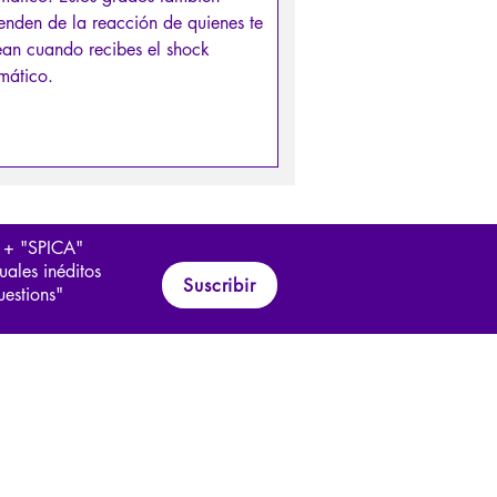
nden de la reacción de quienes te
ean cuando recibes el shock
mático.
 + "SPICA"
uales inéditos
Suscribir
uestions"