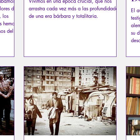
tábamos
Vivimos en una época crucial, que nos
lores del
arrastra cada vez más a las profundidades
El a
, los
de una era bárbara y totalitaria.
test
os hemos
alem
sos del
su d
nos
desc
or la