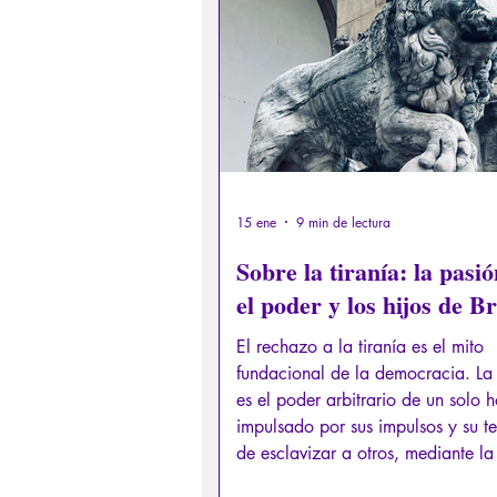
Derechos sexuales/Educación s
Filosofando por los mitos grieg
Filosofía
Conferencias
15 ene
9 min de lectura
Sobre la tiranía: la pasi
el poder y los hijos de B
El rechazo a la tiranía es el mito
fundacional de la democracia. La 
es el poder arbitrario de un solo 
impulsado por sus impulsos y su t
de esclavizar a otros, mediante la
de una política injusta.