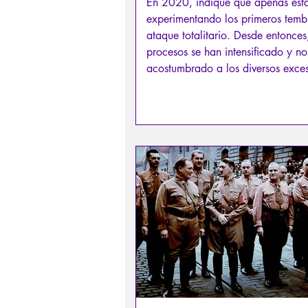
En 2020, indiqué que apenas es
experimentando los primeros temb
ataque totalitario. Desde entonces
procesos se han intensificado y n
acostumbrado a los diversos exce
totalitarismo global hacia el cual 
vemos obligados a avanzar, más p
fuerza que por elección.