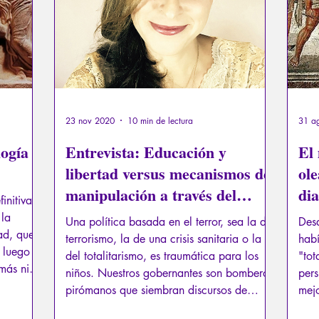
23 nov 2020
10 min de lectura
31 a
logía
Entrevista: Educación y
El
libertad versus mecanismos de
ole
manipulación a través del
dia
initiva
miedo
 la
Una política basada en el terror, sea la del
Desd
ad, que
terrorismo, la de una crisis sanitaria o la
habí
 luego el
del totalitarismo, es traumática para los
"tot
 más ni
niños. Nuestros gobernantes son bomberos-
pers
.
pirómanos que siembran discursos de
mejo
división.
Sin 