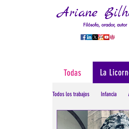
Ariane Bilh
Filósofa, orador, autor
La Licorn
Todas
Todos los trabajos
Infancia
Psicopatología del Poder
T