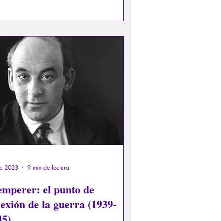
idos, familiares y amigos del difunto.
ic 2023
9 min de lectura
emperer: el punto de
lexión de la guerra (1939-
45)