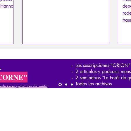
 (Hannah
depe
rod
trau
A
Las suscripciones "ORION"
2 artículos y podcasts mens
CORNE"
2 seminarios "La Forêt de q
Todos los archivos
ndiciones generales de venta
iciones generales de venta
ndiciones generales de venta