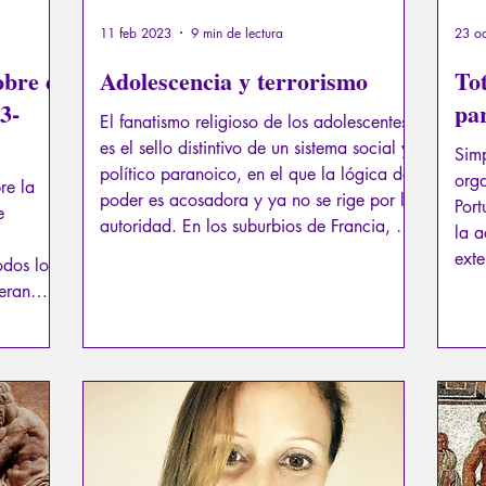
11 feb 2023
9 min de lectura
23 o
bre el
Adolescencia y terrorismo
Tot
3-
pa
El fanatismo religioso de los adolescentes
es el sello distintivo de un sistema social y
Simp
político paranoico, en el que la lógica del
org
re la
poder es acosadora y ya no se rige por la
Port
e
autoridad. En los suburbios de Francia, el
la 
reclutamiento ha tenido bastante éxito.
exte
odos los
Revela las profundas deficiencias sociales,
heran
familiares y espirituales de la sociedad en
e este
la que crecieron estos adolescentes.