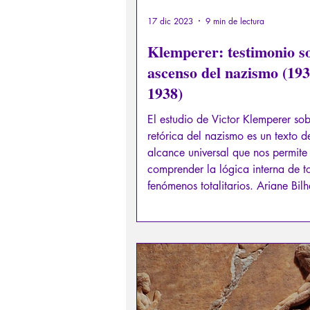
17 dic 2023
9 min de lectura
Klemperer: testimonio so
ascenso del nazismo (193
1938)
El estudio de Victor Klemperer sob
retórica del nazismo es un texto d
alcance universal que nos permite
comprender la lógica interna de t
fenómenos totalitarios. Ariane Bil
realiza aquí un retrato detallado d
gran testigo del siglo XX.