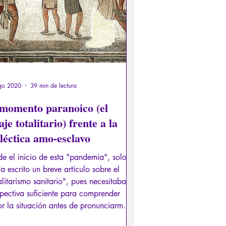
go 2020
39 min de lectura
 momento paranoico (el
aje totalitario) frente a la
léctica amo-esclavo
e el inicio de esta "pandemia", solo
a escrito un breve artículo sobre el
alitarismo sanitario", pues necesitaba
pectiva suficiente para comprender
r la situación antes de pronunciarme.
embargo, a nivel global, con algunas