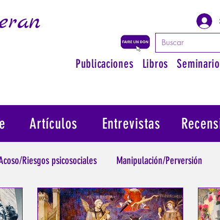
eran
Publicaciones
Libros
Seminario
e
Artículos
Entrevistas
Recens
Acoso/Riesgos psicosociales
Manipulación/Perversión
raumatismo
Psicopatología de la Autoridad
Recuperar