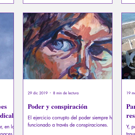
vari
reco
cont
cada
29 dic 2019
8 min de lectura
19 m
«es
Poder y conspiración
Pa
dical
res
El ejercicio corrupto del poder siempre ha
funcionado a través de conspiraciones.
r, en las
Y, p
apaces
trau