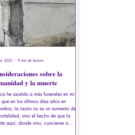
er de los Antiguos
Literatura
s
Recensión
Conferencia
ar 2025
9 min de lectura
nsideraciones sobre la
manidad y la muerte
a he asistido a más funerales en mi
 que en los últimos diez años en
ombia; la razón no es un aumento de
ortalidad, sino el hecho de que la
te aquí, donde vivo, concierne a
as personas más allá de los seres