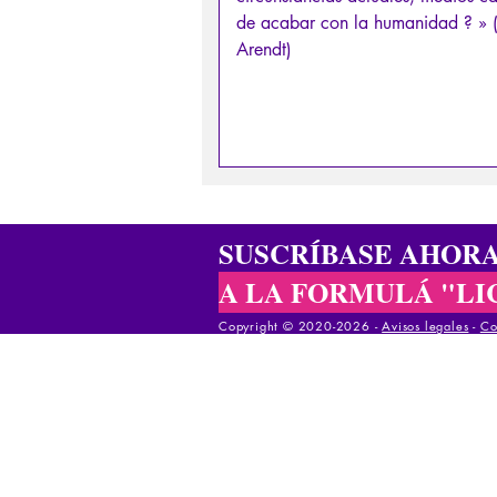
de acabar con la humanidad ? »
Arendt)
SUSCRÍBASE AHOR
A LA FORMULÁ "LI
Copyright © 2020-2026 -
Avisos legales
-
Co
Copyright © 2020-2025 -
Avisos legales
-
Cond
Copyright © 2020-2025 -
Avisos legales
-
Co