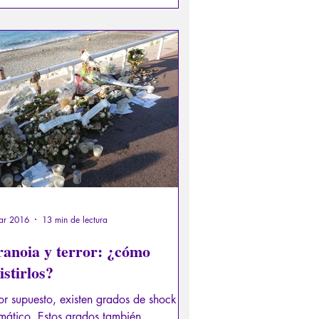
aciones según el país, podemos
nocer las características de un
agio delirante y paranoico que revela
 día su rostro más odioso.
ar 2016
13 min de lectura
ranoia y terror: ¿cómo
istirlos?
or supuesto, existen grados de shock
mático. Estos grados también