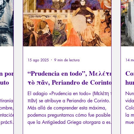
exual
Psicopatología del Totalitarismo
Mitología - Sab
os
La Licorne
La Lucarne
Artículos
Entrevista
Inteligencia artificial
15 ago 2025
9 min de lectura
14 m
ón por
“Prudencia en todo”, Μελέτη
Co
ruto
τὸ πᾶν, Periandro de Corinto
hu
El adagio «Prudencia en todo» (Μελέτη τὸ
Nunc
tiranía
πᾶν) se atribuye a Periandro de Corinto.
vida
hombre,
Más allá de comprender esta máxima,
Col
entación
podemos preguntarnos cómo fue posible
la m
 práctica
que la Antigüedad Griega otorgara a este
muer
tirano sanguinario el título de «Sabio»,
much