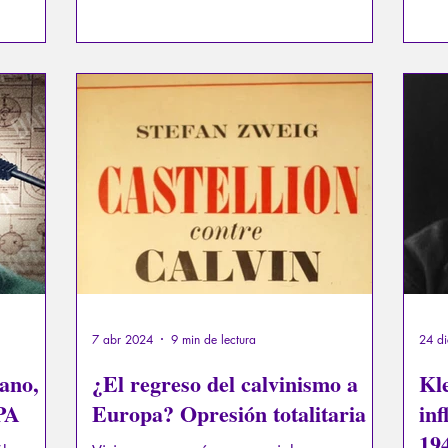
entre los siete grandes sabios de la
quer
Antigüedad. A esta reflexión los invito...
7 abr 2024
9 min de lectura
24 d
ano,
¿El regreso del calvinismo a
Kl
PA
Europa? Opresión totalitaria
inf
19