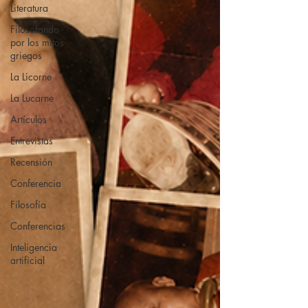
Literatura
Filosofando
por los mitos
griegos
La Licorne
La Lucarne
Artículos
Entrevistas
Recensión
Conferencia
Filosofía
Conferencias
Inteligencia
artificial