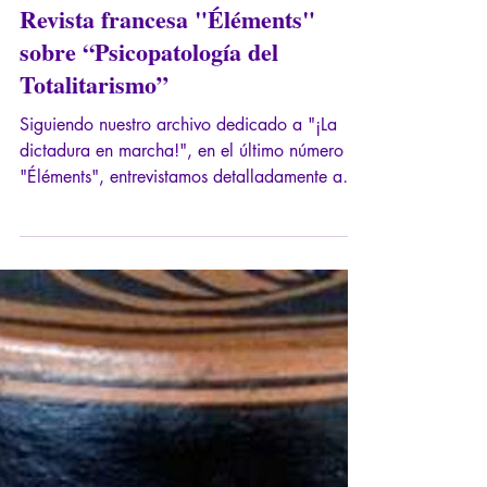
19 feb 2024
29 min de lectura
Entrevista del 19/02/2024 -
Revista francesa "Éléments"
sobre “Psicopatología del
Totalitarismo”
Siguiendo nuestro archivo dedicado a "¡La
dictadura en marcha!", en el último número de
"Éléments", entrevistamos detalladamente a
Ariane Bilheran, que acaba de publicar una
riquísima Psicopatología del totalitarismo
publicada por Guy Trédaniel. Normalista,
filósofa, psicóloga clínica, doctora en
psicopatología, colaboradora del "Antipresse"
de nuestro amigo y colaborador Slobodan
Déspot, nadie estaba mejor situado que