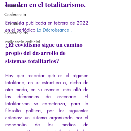
hunden en el totalitarismo.
Recensión
Conferencia
Entrevista publicada en febrero de 2022 
Filosofía
en el periódico 
La Décroissance
.
Conferencias
Inteligencia artificial
¿El covidismo sigue un camino 
propio del desarrollo de 
sistemas totalitarios?
Hay que recordar qué es el régimen 
totalitario, en su estructura o, dicho de 
otro modo, en su esencia, más allá de 
las diferencias de escenario. El 
totalitarismo se caracteriza, para la 
filosofía política, por los siguientes 
criterios: un sistema organizado por el 
monopolio de los medios de 