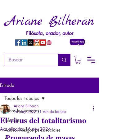
Ariane Bilheran
Filósofa, orador, autor
Entrada
Todos los trabajos
Ariane Bilheran
Todos los trabajos
16 may 2022
11 min de lectura
El virus del totalitarismo
Infancia
Actualizado:
16 nov 2024
Acoso/Riesgos psicosociales
Propaganda de masas, 