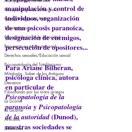
Manipulación/Perversión
manipulación y control de 
Psicopatología de la Paranoia
individuos, organización 
Psicopatología del Poder
de una psicosis paranoica, 
Traumatismo
designación de enemigos, 
Psicopatología de la Autoridad
persecución de opositores...
Recuperar su poder personal
Derechos sexuales/Educación sexual
Psicopatología del Totalitarismo
Para Ariane Bilheran, 
Mitología - Saber de los Antiguos
psicóloga clínica, autora 
Literatura
en particular de 
Filosofando por los mitos griegos
Psicopatología de la 
La Licorne
 y 
paranoia
Psicopatología 
La Lucarne
 (Dunod), 
de la autoridad
Artículos
nuestras sociedades se 
Entrevistas