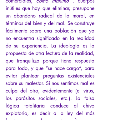
comerciales, 
como máximo
 , cuerpos 
inútiles que hay que eliminar, presupone 
un abandono radical de la moral, en 
términos del bien y del mal. Se construye 
fácilmente sobre una población que ya 
no encuentra significado en la realidad 
de su experiencia. La ideología es la 
propuesta de otra lectura de la realidad, 
que tranquiliza porque tiene respuesta 
para todo, y que “se hace cargo”, para 
evitar plantear preguntas existenciales 
sobre su malestar. Si nos sentimos mal es 
culpa del otro, evidentemente (el virus, 
los parásitos sociales, etc.). La falsa 
lógica totalitaria conduce al chivo 
expiatorio, es decir a la ley del más 
fuerte: por miedo a morir, prefiero que 
muera el otro; Por miedo a perderlo 
todo, prefiero que el otro lo pierda todo. 