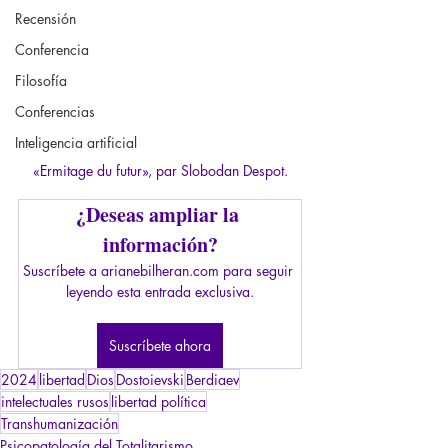
Recensión
Conferencia
Filosofía
Conferencias
Inteligencia artificial
«Ermitage du futur», par Slobodan Despot.
¿Deseas ampliar la 
información?
Suscríbete a arianebilheran.com para seguir 
leyendo esta entrada exclusiva.
Suscríbete ahora
2024
libertad
Dios
Dostoievski
Berdiaev
intelectuales rusos
libertad política
Transhumanización
Psicopatología del Totalitarismo