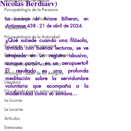
Nicolas Berdiaev)
Manipulación/Perversión
Psicopatología de la Paranoia
Psicopatología del Poder
La Lucarne de Ariane Bilheran, en
Antipresse
438 - 21 de abril de 2024.
Traumatismo
Psicopatología de la Autoridad
¿Qué sucede cuando una filósofa, 
Recuperar su poder personal
armada con buenas lecturas, se ve 
atrapada en un registro abusivo, 
Derechos sexuales/Educación sexual
aunque común, en un aeropuerto? 
Psicopatología del Totalitarismo
El resultado es una profunda 
Mitología - Saber de los Antiguos
meditación sobre la servidumbre 
Literatura
voluntaria que acompaña a la 
Filosofando por los mitos griegos
modernidad como su sombra…
La Licorne
La Lucarne
Artículos
Entrevistas