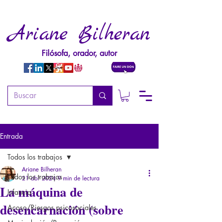
Ariane Bilheran
Filósofa, orador, autor
Entrada
Todos los trabajos
Ariane Bilheran
Todos los trabajos
21 abr 2024
9 min de lectura
La máquina de
Infancia
desencarnación (sobre
Acoso/Riesgos psicosociales