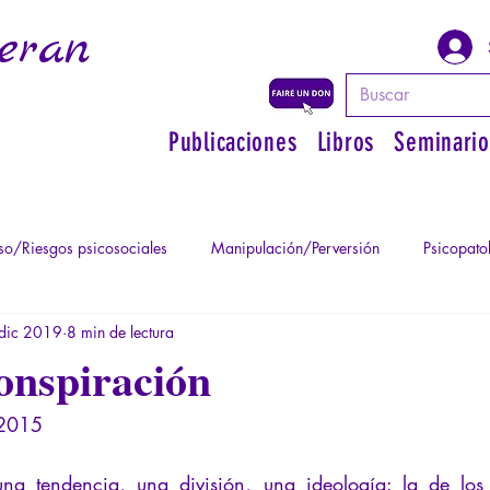
eran
Publicaciones
Libros
Seminario
o/Riesgos psicosociales
Manipulación/Perversión
Psicopato
dic 2019
8 min de lectura
atismo
Psicopatología de la Autoridad
Recuperar su poder pe
onspiración
 2015
Psicopatología del Totalitarismo
Mitología - Saber de los Ant
na tendencia, una división, una ideología: la de los "