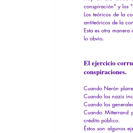
Filosofando por los mitos griegos
conspiración" y los "
Los teóricos de la c
antiteóricos de la co
Filosofía
Conferencias
In
Esta es otra manera 
lo obvio.
El ejercicio corr
conspiraciones.
Cuando Nerón planeó 
Cuando los nazis inc
Cuando los generales
Cuando Mitterrand p
crédito público.
Éstos son algunos e