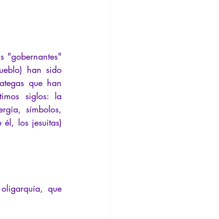
us "gobernantes" 
ueblo) han sido 
rategas que han 
mos siglos: la 
gía, símbolos, 
l, los jesuitas) 
ligarquía, que 