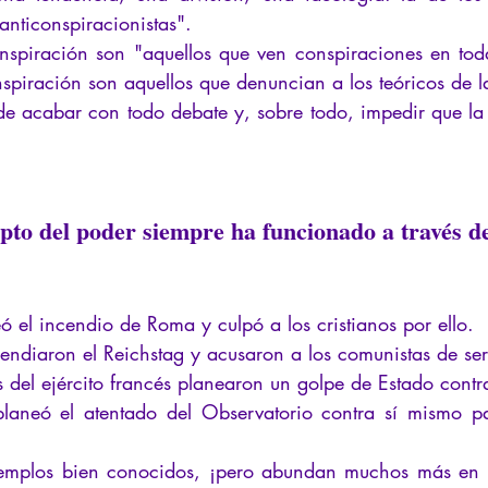
La Licorne
La Lucarne
Artículos
Entrevistas
Rece
anticonspiracionistas".
onspiración son "aquellos que ven conspiraciones en todas
nspiración son aquellos que denuncian a los teóricos de l
teligencia artificial
de acabar con todo debate y, sobre todo, impedir que la 
upto del poder siempre ha funcionado a través d
el incendio de Roma y culpó a los cristianos por ello.
endiaron el Reichstag y acusaron a los comunistas de ser
 del ejército francés planearon un golpe de Estado contr
laneó el atentado del Observatorio contra sí mismo pa
jemplos bien conocidos, ¡pero abundan muchos más en la