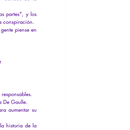
nsión
Conferencia
 partes", y los 
a conspiración.
gente piense en 
e 
 responsables.
a De Gaulle.
ra aumentar su 
 historia de la 