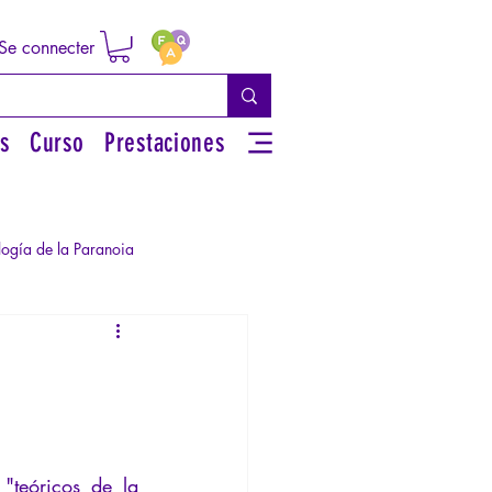
Se connecter
s
Curso
Prestaciones
logía de la Paranoia
rsonal
iguos
Literatura
teóricos de la 