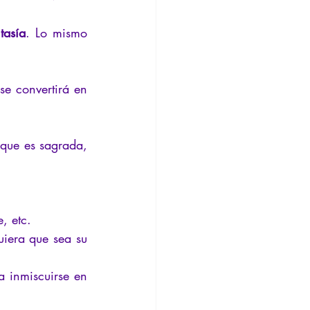
tasía
. Lo mismo 
e convertirá en 
que es sagrada, 
, etc.
iera que sea su 
 inmiscuirse en 