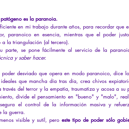
 patógeno es la paranoia.
ficiente en mi trabajo durante años, para recordar que el
dor, paranoico en esencia, mientras que el poder justo
a la triangulación (al tercero).
su parte, se pone fácilmente al servicio de la paranoi
écnica y saber hacer.
l poder desviado que opera en modo paranoico, dice lo 
deales que mancha día tras día, crea chivos expiatorio
 través del terror y la empatía, traumatiza y acosa a su 
miento, divide el pensamiento en "bueno" y "malo", rea
asegura el control de la información masiva y refuer
e la guerra.
enos visible y sutil, pero 
este tipo de poder sólo gobie