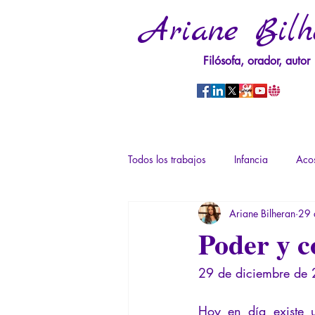
Ariane Bilh
Filósofa, orador, autor
Todos los trabajos
Infancia
Acos
Ariane Bilheran
29 
Psicopatología del Poder
Traum
Poder y c
29 de diciembre de
Derechos sexuales/Educación sexual
Hoy en día existe u