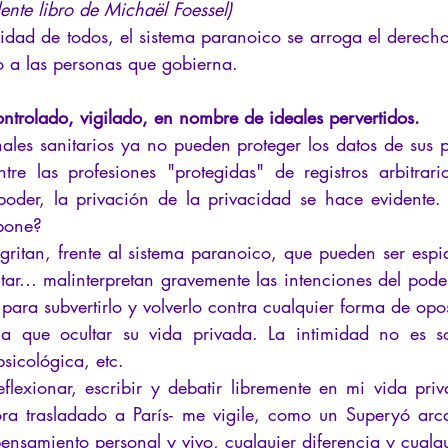
lente libro de Michaël Foessel)
ridad de todos, el sistema paranoico se arroga el derecho
o a las personas que gobierna.
ontrolado, vigilado, en nombre de ideales pervertidos.
ales sanitarios ya no pueden proteger los datos de sus p
re las profesiones "protegidas" de registros arbitrari
poder, la privación de la privacidad se hace evidente. 
pone?
gritan, frente al sistema paranoico, que pueden ser espi
tar… malinterpretan gravemente las intenciones del pode
 para subvertirlo y volverlo contra cualquier forma de opo
a que ocultar su vida privada. La intimidad no es sol
sicológica, etc.
eflexionar, escribir y debatir libremente en mi vida priv
ra trasladado a París- me vigile, como un Superyó arca
ensamiento personal y vivo, cualquier diferencia y cualqu