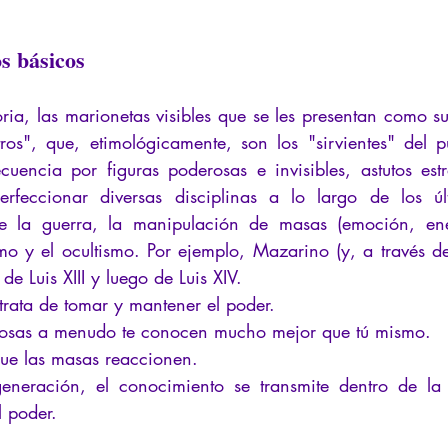
s básicos
oria, las marionetas visibles que se les presentan como s
ros", que, etimológicamente, son los "sirvientes" del p
uencia por figuras poderosas e invisibles, astutos est
rfeccionar diversas disciplinas a lo largo de los últi
 de la guerra, la manipulación de masas (emoción, ener
smo y el ocultismo. Por ejemplo, Mazarino (y, a través de é
e Luis XIII y luego de Luis XIV.
trata de tomar y mantener el poder.
rosas a menudo te conocen mucho mejor que tú mismo.
ue las masas reaccionen.
neración, el conocimiento se transmite dentro de la o
l poder.