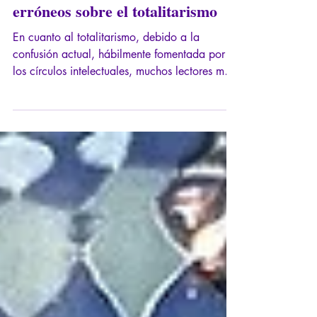
13 abr 2025
8 min de lectura
Los principales conceptos
erróneos sobre el totalitarismo
En cuanto al totalitarismo, debido a la
confusión actual, hábilmente fomentada por
los círculos intelectuales, muchos lectores me
han pedido que me tome el tiempo de aclarar
ciertos conceptos que pueden resultar
complejos de comprender. A continuación,
presento algunas explicaciones.