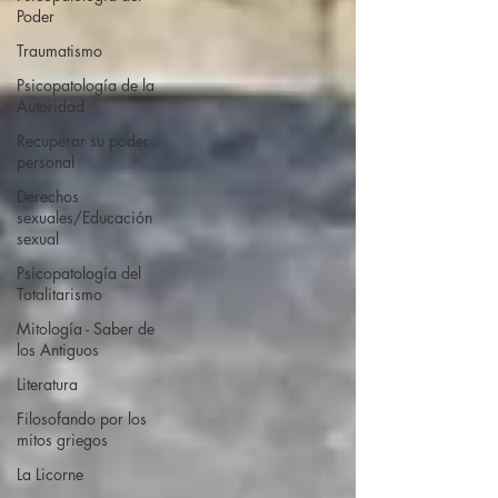
Poder
Traumatismo
Psicopatología de la
Autoridad
Recuperar su poder
personal
Derechos
sexuales/Educación
sexual
Psicopatología del
Totalitarismo
Mitología - Saber de
los Antiguos
Literatura
Filosofando por los
mitos griegos
La Licorne