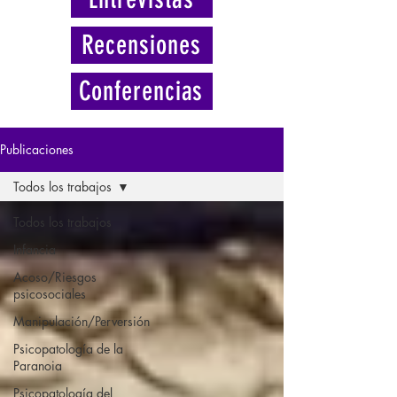
Recensiones
Conferencias
Publicaciones
Todos los trabajos
Todos los trabajos
Infancia
Acoso/Riesgos
psicosociales
Manipulación/Perversión
Psicopatología de la
Paranoia
Psicopatología del