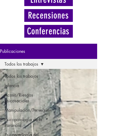
Recensiones
Conferencias
Publicaciones
Todos los trabajos
Todos los trabajos
Infancia
Acoso/Riesgos
psicosociales
Manipulación/Perversión
Psicopatología de la
Paranoia
Psicopatología del