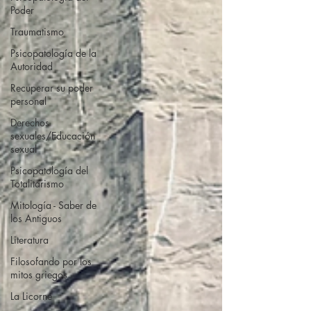
Poder
Traumatismo
Psicopatología de la
Autoridad
Recuperar su poder
personal
Derechos
sexuales/Educación
sexual
Psicopatología del
Totalitarismo
Mitología - Saber de
los Antiguos
Literatura
Filosofando por los
mitos griegos
La Licorne