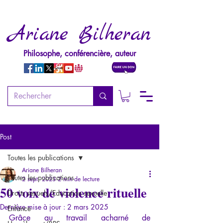
Ariane Bilheran
Philosophe, conférencière, auteur
Post
Toutes les publications
Ariane Bilheran
Toutes les publications
2 sept. 2023
2 min de lecture
50 voix de violence rituelle
Droits sexuels/Education sexuelle
Dernière mise à jour :
2 mars 2025
Enfance
Grâce au travail acharné de 