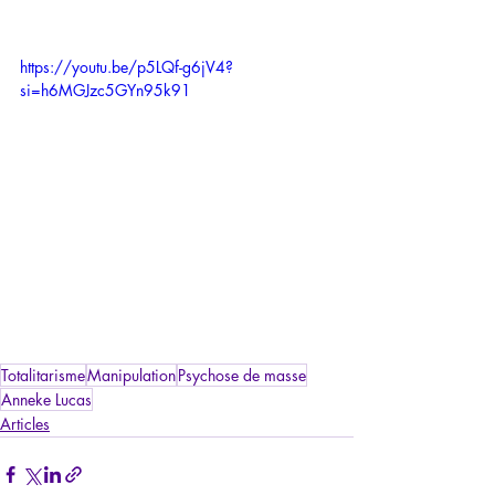
https://youtu.be/p5LQf-g6jV4?
si=h6MGJzc5GYn95k91
Totalitarisme
Manipulation
Psychose de masse
Anneke Lucas
Articles