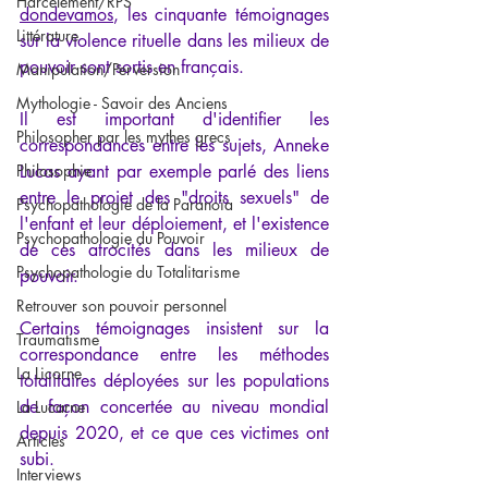
Harcèlement/RPS
dondevamos
, les cinquante témoignages 
Littérature
sur la violence rituelle dans les milieux de 
pouvoir sont sortis en français.
Manipulation/Perversion
Mythologie - Savoir des Anciens
Il est important d'identifier les 
Philosopher par les mythes grecs
correspondances entre les sujets, Anneke 
Philosophie
Lucas ayant par exemple parlé des liens 
entre le projet des "droits sexuels" de 
Psychopathologie de la Paranoïa
l'enfant et leur déploiement, et l'existence 
Psychopathologie du Pouvoir
de ces atrocités dans les milieux de 
Psychopathologie du Totalitarisme
pouvoir.
Retrouver son pouvoir personnel
Certains témoignages insistent sur la 
Traumatisme
correspondance entre les méthodes 
La Licorne
totalitaires déployées sur les populations 
de façon concertée au niveau mondial 
La Lucarne
depuis 2020, et ce que ces victimes ont 
Articles
subi.
Interviews