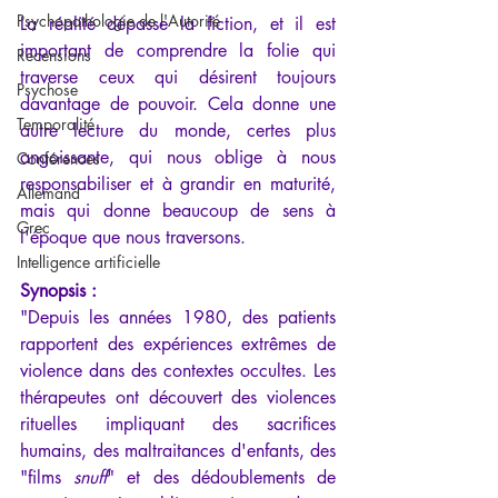
Psychopathologie de l'Autorité
La réalité dépasse la fiction, et il est 
important de comprendre la folie qui 
Recensions
traverse ceux qui désirent toujours 
Psychose
davantage de pouvoir. Cela donne une 
Temporalité
autre lecture du monde, certes plus 
angoissante, qui nous oblige à nous 
Conférences
responsabiliser et à grandir en maturité, 
Allemand
mais qui donne beaucoup de sens à 
Grec
l'époque que nous traversons.
Intelligence artificielle
Synopsis :
"Depuis les années 1980, des patients 
rapportent des expériences extrêmes de 
violence dans des contextes occultes. Les 
thérapeutes ont découvert des violences 
rituelles impliquant des sacrifices 
humains, des maltraitances d'enfants, des 
"films 
snuff
" et des dédoublements de 