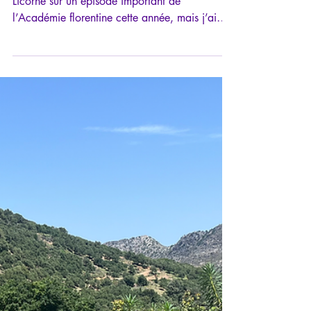
Par-delà les décombres, une
responsabilité spirituelle:
l'ardeur de vivre
J’avais prévu d’écrire cet article n°39 de la
Licorne sur un épisode important de
l’Académie florentine cette année, mais j’ai
décidé de le reporter en raison de l’actualité.
Ce n’est pas dans mon habitude ni dans ma
ligne de conduite de me laisser déstabiliser
par «le bruit du monde». Si je m’octroie cette
exception, c’est qu’elle est de taille.