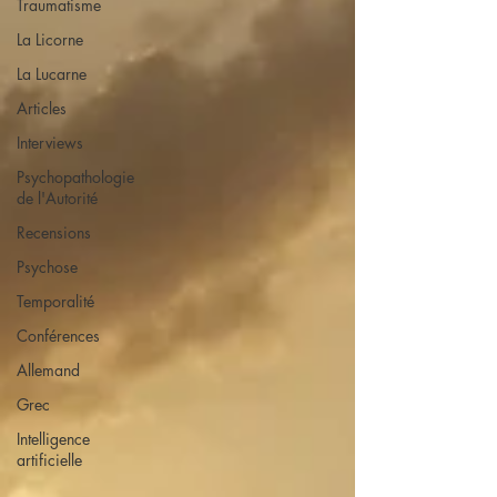
Traumatisme
La Licorne
La Lucarne
Articles
Interviews
Psychopathologie
de l'Autorité
Recensions
Psychose
Temporalité
Conférences
Allemand
Grec
Intelligence
artificielle