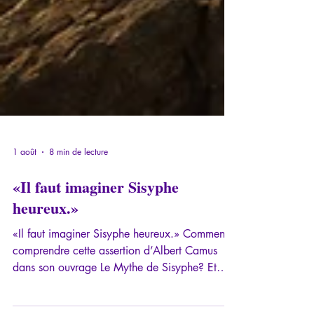
1 août
8 min de lecture
«Il faut imaginer Sisyphe
heureux.»
«Il faut imaginer Sisyphe heureux.» Comment
comprendre cette assertion d’Albert Camus
dans son ouvrage Le Mythe de Sisyphe? Et