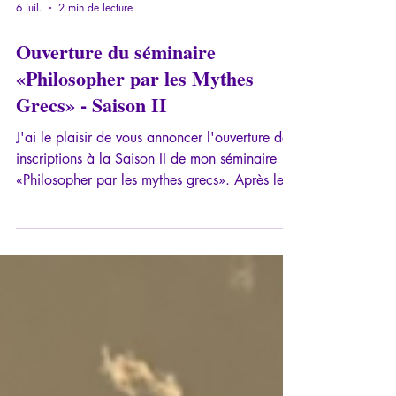
6 juil.
2 min de lecture
Ouverture du séminaire
«Philosopher par les Mythes
Grecs» - Saison II
J'ai le plaisir de vous annoncer l'ouverture des
inscriptions à la Saison II de mon séminaire
«Philosopher par les mythes grecs». Après le
succès de la première saison, je vous propose
de poursuivre ce voyage à travers six
nouveaux modules consacrés aux grands
mythes grecs et à leurs enseignements
philosophiques, psychologiques et
anthropologiques. Les mythes grecs ne sont