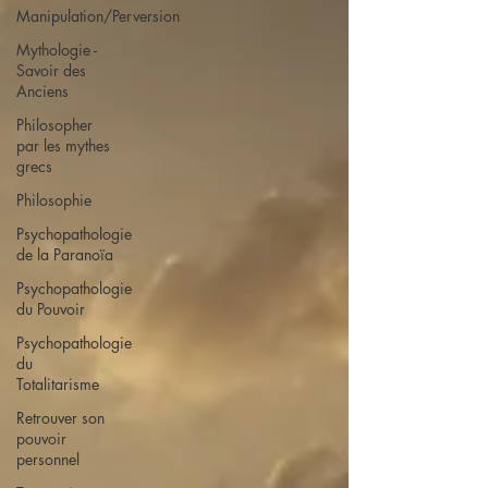
Manipulation/Perversion
Mythologie -
Savoir des
Anciens
Philosopher
par les mythes
grecs
Philosophie
Psychopathologie
de la Paranoïa
Psychopathologie
du Pouvoir
Psychopathologie
du
Totalitarisme
Retrouver son
pouvoir
personnel