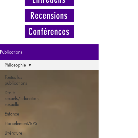
Recensions
Conférences
Publications
Philosophie
Toutes les
publications
Droits
sexuels/Education
sexuelle
Enfance
Harcèlement/RPS
Littérature