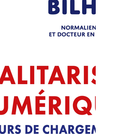
sidérantes les unes que les autres. Après le
virus tueur, suivi de la guerre Ukraine – Russie,
l’opinion internationale se voit confrontée au
péril d’une Troisième Guerre mondiale via la
portée balistique de 4000 kms des missiles
iraniens et la volonté de l’Iran d’en découdre
jusqu’à la garde avec le monde occiden