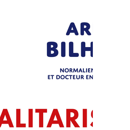
J’ai eu le plaisir, l’honneur et l’avantage de
participer à la relecture/correction de l’un des
derniers ouvrages d’Ariane Bilheran,
Totalitarisme numérique en cours de
chargement… L’humanité aux risque de l’IA
(Guy Trédaniel, 2026). Impressions…
L’intelligence artificielle est un sujet qui me
passionnait lorsque j’étais étudiant en diplôme
d’études universitaires générales (1990-1992),
au point d’avoir compulsé beaucoup
d’ouvrages sur les systèmes experts acquis à
cette époq