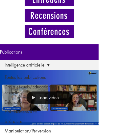
Recensions
Conférences
Publications
Intelligence artificielle
Toutes les publications
Droits sexuels/Education
sexuelle
Load video
Enfance
Harcèlement/RPS
Littérature
Manipulation/Perversion