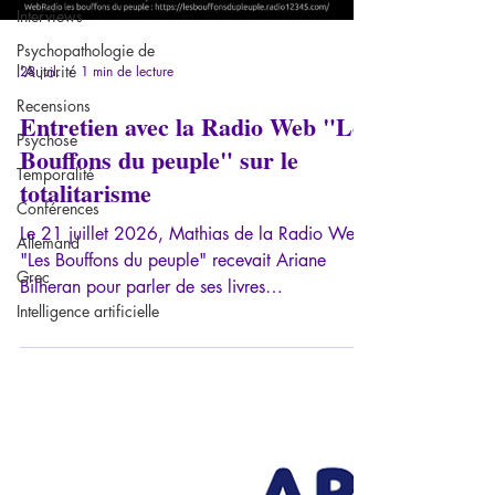
Interviews
Psychopathologie de
l'Autorité
28 juil.
1 min de lecture
Recensions
Entretien avec la Radio Web "Les
Psychose
Bouffons du peuple" sur le
Temporalité
totalitarisme
Conférences
Le 21 juillet 2026, Mathias de la Radio Web
Allemand
"Les Bouffons du peuple" recevait Ariane
Grec
Bilheran pour parler de ses livres
Intelligence artificielle
Psychopathologie du totalitarisme (2023,
Trédaniel) et Totalitarisme numérique en cours
de chargement... L'humanité aux risques de
l'intelligence artificielle (2026, Trédaniel).