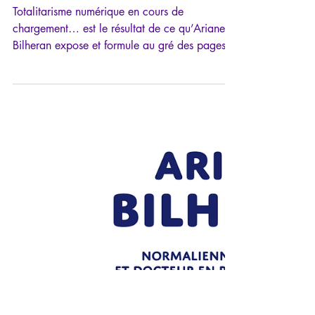
31 mars
6 min de lecture
Recension de "Totalitarisme
numérique en cours de
chargement... L'humanité aux
risques de l'IA" sur Hors Champ
Totalitarisme numérique en cours de
chargement… est le résultat de ce qu’Ariane
Bilheran expose et formule au gré des pages:
une preuve matérielle d’une pensée et d’une
conscience qui s’extraient de la matière; un
impératif pour être libre car «la matière est
pure nécessité, tandis que la conscience est
pure liberté»