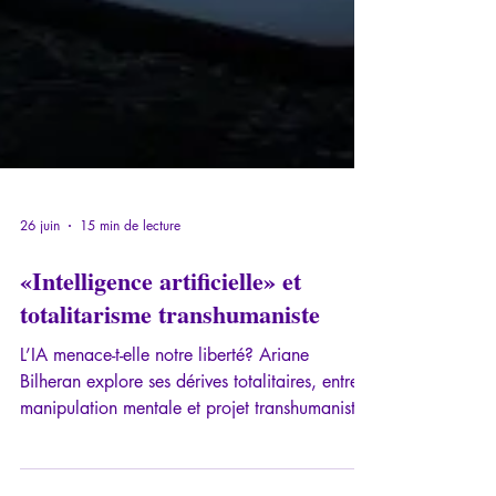
26 juin
15 min de lecture
«Intelligence artificielle» et
totalitarisme transhumaniste
L’IA menace-t-elle notre liberté? Ariane
Bilheran explore ses dérives totalitaires, entre