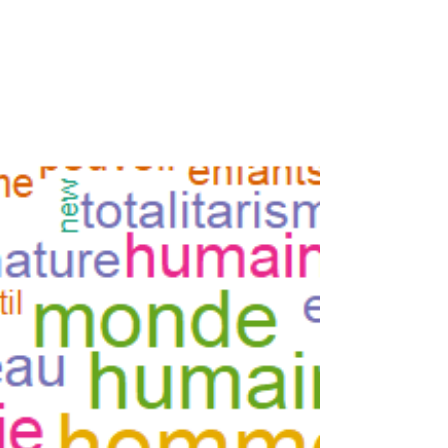
manipulation mentale et projet transhumaniste.
Alors que l’intelligence artificielle fascine
autant qu’elle inquiète, Ariane Bilheran
propose une plongée lucide et documentée
dans les dérives possibles de cette
technologie.