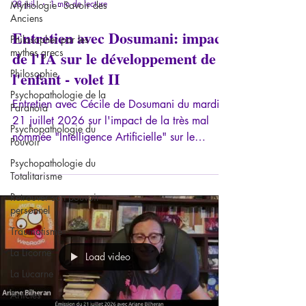
28 juil.
1 min de lecture
Mythologie - Savoir des
Anciens
Entretien avec Dosumani: impact
Philosopher par les
mythes grecs
de l'IA sur le développement de
Philosophie
l'enfant - volet II
Psychopathologie de la
Entretien avec Cécile de Dosumani du mardi
Paranoïa
21 juillet 2026 sur l'impact de la très mal
Psychopathologie du
nommée "Intelligence Artificielle" sur le
Pouvoir
développement de l'enfant.
Psychopathologie du
Totalitarisme
Retrouver son pouvoir
personnel
Traumatisme
La Licorne
Load video
La Lucarne
Articles