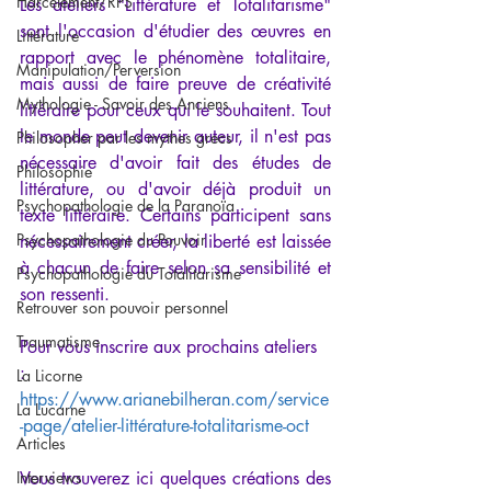
Harcèlement/RPS
Les ateliers "Littérature et Totalitarisme" 
sont l'occasion d'étudier des œuvres en 
Littérature
rapport avec le phénomène totalitaire, 
Manipulation/Perversion
mais aussi de faire preuve de créativité 
Mythologie - Savoir des Anciens
littéraire pour ceux qui le souhaitent. Tout 
le monde peut devenir auteur, il n'est pas 
Philosopher par les mythes grecs
nécessaire d'avoir fait des études de 
Philosophie
littérature, ou d'avoir déjà produit un 
Psychopathologie de la Paranoïa
texte littéraire. Certains participent sans 
Psychopathologie du Pouvoir
nécessairement créer, la liberté est laissée 
à chacun de faire selon sa sensibilité et 
Psychopathologie du Totalitarisme
son ressenti. 
Retrouver son pouvoir personnel
Traumatisme
Pour vous inscrire aux prochains ateliers 
: 
La Licorne
https://www.arianebilheran.com/service
La Lucarne
-page/atelier-littérature-totalitarisme-oct
Articles
Interviews
Vous trouverez ici quelques créations des 