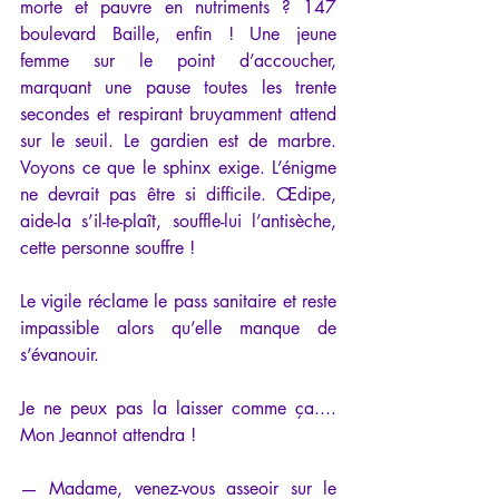
morte et pauvre en nutriments ? 147 
boulevard Baille, enfin ! Une jeune 
femme sur le point d’accoucher, 
marquant une pause toutes les trente 
secondes et respirant bruyamment attend 
sur le seuil. Le gardien est de marbre. 
Voyons ce que le sphinx exige. L’énigme 
ne devrait pas être si difficile. Œdipe, 
aide-la s’il-te-plaît, souffle-lui l’antisèche, 
cette personne souffre !
Le vigile réclame le pass sanitaire et reste 
impassible alors qu’elle manque de 
s’évanouir.
Je ne peux pas la laisser comme ça.... 
Mon Jeannot attendra !
— Madame, venez-vous asseoir sur le 