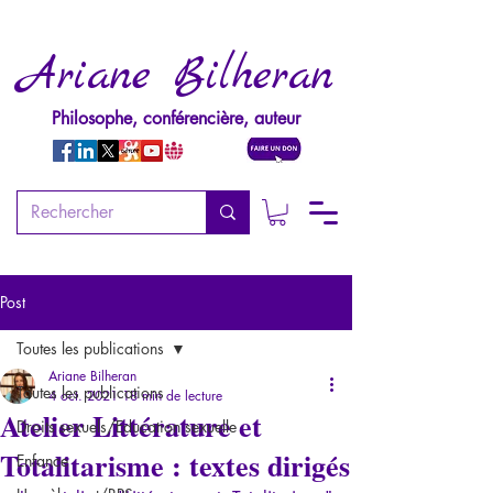
Ariane Bilheran
Philosophe, conférencière, auteur
Post
Toutes les publications
Ariane Bilheran
Toutes les publications
4 oct. 2021
18 min de lecture
Atelier Littérature et
Droits sexuels/Education sexuelle
Totalitarisme : textes dirigés
Enfance