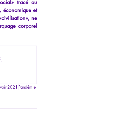
ocial» tracé au 
, économique et 
civilisation», ne 
arquage corporel 
f.
voir
2021
Pandémie