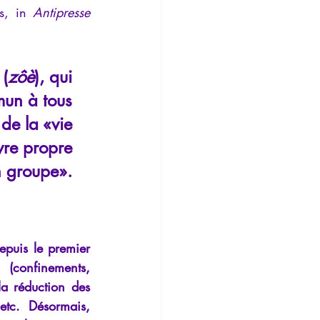
s, in
 Antipresse 
Temporalité
 (
zôè
), qui 
mun à tous 
de la «vie 
vre propre 
n groupe». 
epuis le premier 
(confinements, 
la réduction des 
etc. Désormais, 