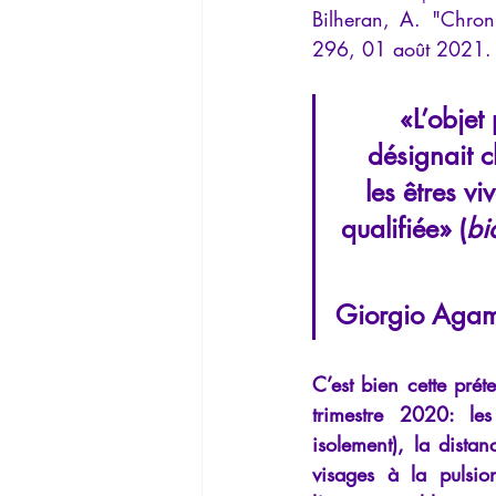
Bilheran, A. "Chroni
La Lucarne
Articles
Interv
296, 01 août 2021.
Conférences
Allemand
G
«L’objet 
désignait c
les êtres v
qualifiée» (
bi
Giorgio Agam
C’est bien cette prét
trimestre 2020: les
isolement), la distan
visages à la pulsion