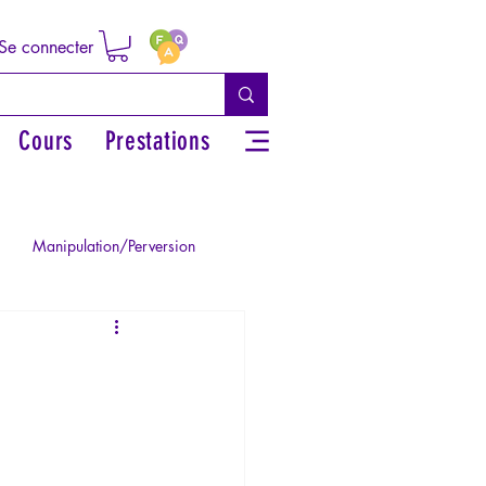
Se connecter
Cours
Prestations
Manipulation/Perversion
ie de la Paranoïa
Traumatisme
La Licorne