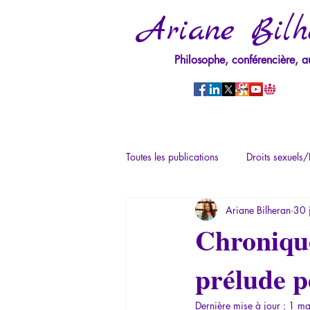
Ariane Bilh
Philosophe, conférencière, a
Toutes les publications
Droits sexuels/
Ariane Bilheran
30 
Mythologie - Savoir des Anciens
Chronique
prélude p
Psychopathologie du Pouvoir
Ps
Dernière mise à jour :
1 ma