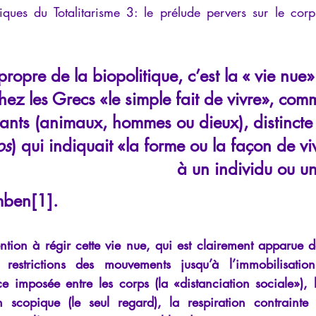
ques du Totalitarisme 3: le prélude pervers sur le corp
iews
Psychopathologie de l'Autorité
Recensions
Psychose
rec
Intelligence artificielle
propre de la biopolitique, c’est la « vie nue»
hez les Grecs «le simple fait de vivre», com
ivants (animaux, hommes ou dieux), distincte 
os
) qui indiquait «la forme ou la façon de vi
à un individu ou u
ben[1].
ention à régir cette vie nue, qui est clairement apparue d
 restrictions des mouvements jusqu’à l’immobilisation 
ce imposée entre les corps (la «distanciation sociale»), 
 scopique (le seul regard), la respiration contrainte 