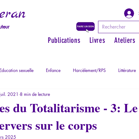
eran
uteur
Publications
Livres
Ateliers
Education sexuelle
Enfance
Harcèlement/RPS
Littérature
juil. 2021
8 min de lecture
Philosopher par les mythes grecs
Philosophie
Psychopatholog
s du Totalitarisme - 3: Le
ervers sur le corps
ychopathologie du Totalitarisme
Retrouver son pouvoir personnel
rs 2025