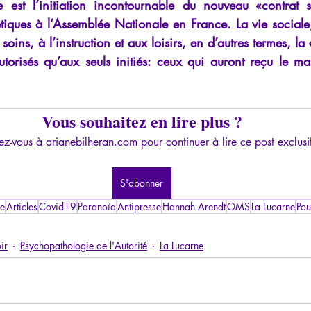
ire est l’initiation incontournable du nouveau «contrat s
étiques à l’Assemblée Nationale en France. La vie sociale
soins, à l’instruction et aux loisirs, en d’autres termes, la «
utorisés qu’aux seuls initiés: ceux qui auront reçu le m
 
Vous souhaitez en lire plus ?
z-vous à arianebilheran.com pour continuer à lire ce post exclusi
S'abonner
me
Articles
Covid19
Paranoïa
Antipresse
Hannah Arendt
OMS
La Lucarne
Pou
ir
Psychopathologie de l'Autorité
La Lucarne