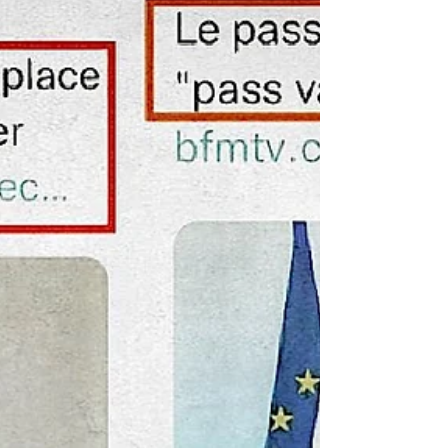
Anders mentionnait l’insuccès du séminaire
clandestin qu’il avait souhaité organiser en
1932 au sujet de Hitler: personne ne voulait
se confronter au problème. C’est ainsi
d’ailleurs qu’Anders entreprit la rédaction de
La Catacombe de Molussie, avec des fables
destinées à communiquer des vérités
inaudibles, au cœur de la résistance des
parias.