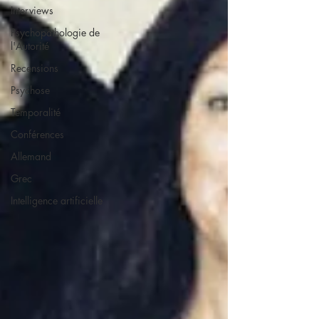
Interviews
Psychopathologie de
l'Autorité
Recensions
Psychose
Temporalité
Conférences
Allemand
Grec
Intelligence artificielle