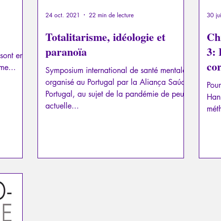
24 oct. 2021
22 min de lecture
30 ju
Totalitarisme, idéologie et
Ch
paranoïa
3: Le prélude pervers sur le
 sont en
co
me...
Symposium international de santé mentale
organisé au Portugal par la Aliança Saúde
Pour
Portugal, au sujet de la pandémie de peur
Hann
actuelle...
méth