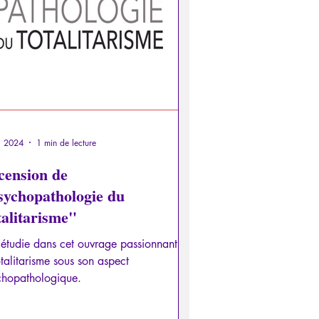
otalitarisme
es
Interviews
ces
Allemand
Grec
l. 2024
1 min de lecture
cension de
sychopathologie du
talitarisme"
 étudie dans cet ouvrage passionnant
otalitarisme sous son aspect
chopathologique.