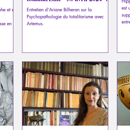
Hip
avec Artemus
est 
phe et en
Entretien d'Ariane Bilheran sur la
supp
Psychopathologie du totalitarisme avec
entr
sse en
Artemus.