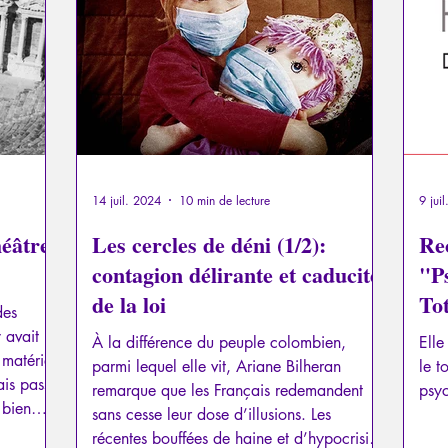
a
Psychopathologie du Pouvoir
Psychopathologie du T
el
Traumatisme
La Licorne
La Lucarne
Articl
Recensions
Psychose
Temporalité
Conféren
14 juil. 2024
10 min de lecture
9 jui
héâtre
Les cercles de déni (1/2):
Re
contagion délirante et caducité
"P
de la loi
To
des
 avait
À la différence du peuple colombien,
Elle
 matériel
parmi lequel elle vit, Ariane Bilheran
le t
ais passé
remarque que les Français redemandent
psy
 bien
sans cesse leur dose d’illusions. Les
e, devenu
récentes bouffées de haine et d’hypocrisie