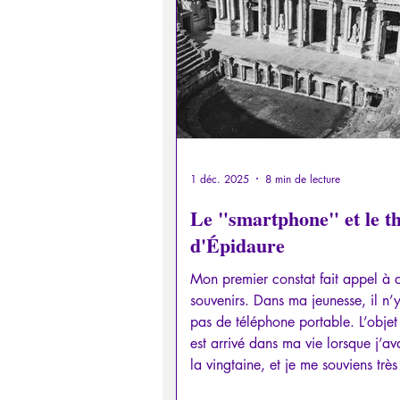
Psychopathologie de la Paranoï
Retrouver son pouvoir personn
Psychopathologie de l'Autorité
1 déc. 2025
8 min de lecture
Le "smartphone" et le t
d'Épidaure
Intelligence artificielle
Mon premier constat fait appel à 
souvenirs. Dans ma jeunesse, il n’y
pas de téléphone portable. L’objet
est arrivé dans ma vie lorsque j’av
la vingtaine, et je me souviens très
l’avoir découvert chez un collègu