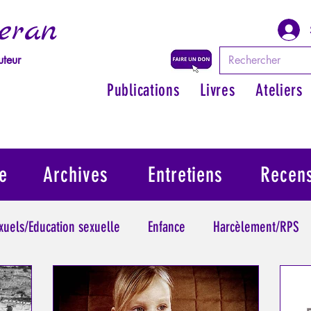
eran
uteur
Publications
Livres
Ateliers
e
Archives
Entretiens
Recen
exuels/Education sexuelle
Enfance
Harcèlement/RPS
ythologie - Savoir des Anciens
Philosopher par les mythes