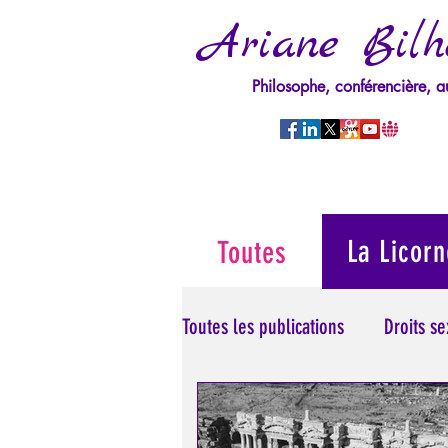
Ariane Bilh
Philosophe, conférencière, a
La Licorn
Toutes
Toutes les publications
Droits s
Manipulation/Perversion
M