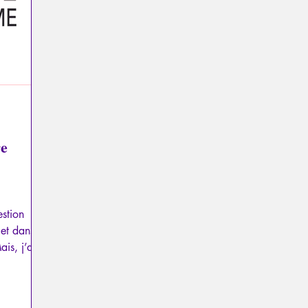
re
estion
 et dans
ais, j’ai