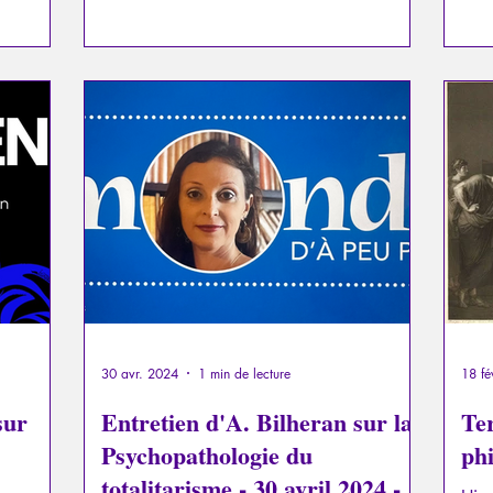
qui m’en
collectives illustrent cette addiction de
poque,
manière éclatante.
 pas
30 avr. 2024
1 min de lecture
18 fé
sur
Entretien d'A. Bilheran sur la
Te
Psychopathologie du
ph
totalitarisme - 30 avril 2024 -