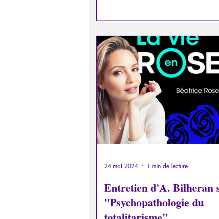
aujourd’hui psychiatre de renom, 
avait vanté tous les mérites. À l’é
ces téléphones portables n’étaient
encore de véritables ordinateurs
miniatures...
24 mai 2024
1 min de lecture
Entretien d'A. Bilheran 
"Psychopathologie du
totalitarisme"