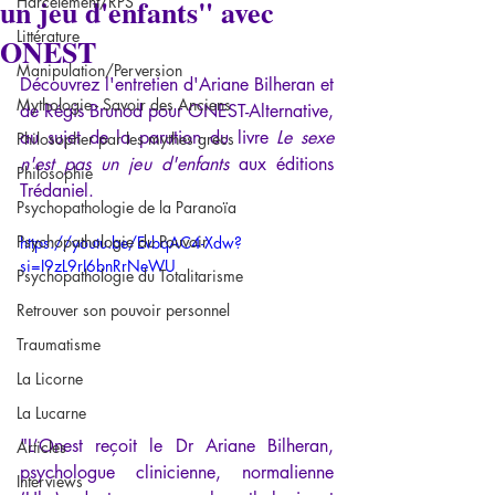
un jeu d'enfants" avec
Harcèlement/RPS
Littérature
ONEST
Manipulation/Perversion
Découvrez l'entretien d'Ariane Bilheran et 
Mythologie - Savoir des Anciens
de Régis Brunod pour ONEST-Alternative, 
au sujet de la parution du livre 
Le sexe 
Philosopher par les mythes grecs
n'est pas un jeu d'enfants 
aux éditions 
Philosophie
Trédaniel.
Psychopathologie de la Paranoïa
Psychopathologie du Pouvoir
https://youtu.be/EvbqAC4-Xdw?
si=I9zL9rI6bnRrNeWU
Psychopathologie du Totalitarisme
Retrouver son pouvoir personnel
Traumatisme
La Licorne
La Lucarne
"L’Onest reçoit le Dr Ariane Bilheran, 
Articles
psychologue clinicienne, normalienne 
Interviews