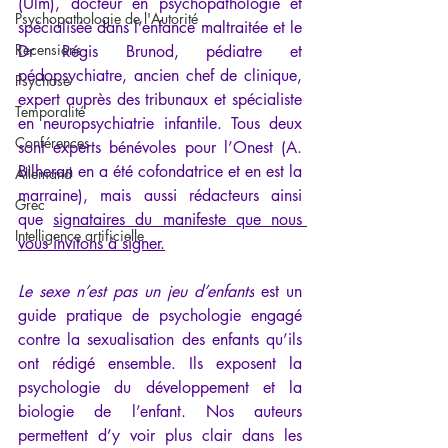
(Ulm), docteur en psychopathologie et 
Psychopathologie de l'Autorité
spécialisée dans l’enfance maltraitée et le 
Recensions
Dr Régis Brunod, pédiatre et 
pédopsychiatre, ancien chef de clinique, 
Psychose
expert auprès des tribunaux et spécialiste 
Temporalité
en neuropsychiatrie infantile. Tous deux 
Conférences
sont experts bénévoles pour l’Onest (A. 
Bilheran en a été cofondatrice et en est la 
Allemand
marraine), mais aussi rédacteurs ainsi 
Grec
que 
signataires du manifeste que nous 
Intelligence artificielle
vous invitons à signer.
Le sexe n’est pas un jeu d’enfants
 est un 
guide pratique de psychologie engagé 
contre la sexualisation des enfants qu’ils 
ont rédigé ensemble. Ils exposent la 
psychologie du développement et la 
biologie de l’enfant. Nos auteurs 
permettent d’y voir plus clair dans les 