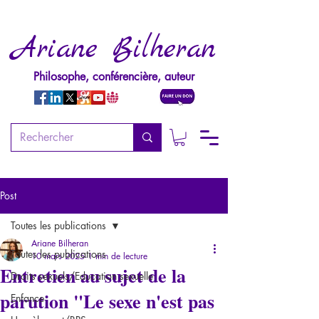
Ariane Bilheran
Philosophe, conférencière, auteur
Post
Toutes les publications
Ariane Bilheran
Toutes les publications
10 mars 2025
1 min de lecture
Entretien au sujet de la
Droits sexuels/Education sexuelle
parution "Le sexe n'est pas
Enfance