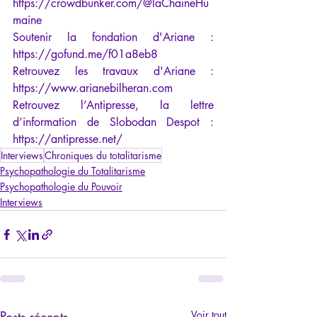
https://crowdbunker.com/@laChaineHu
maine
Soutenir la fondation d'Ariane :  
https://gofund.me/f01a8eb8
Retrouvez les travaux d'Ariane :  
https://www.arianebilheran.com
Retrouvez l’Antipresse, la lettre 
d’information de Slobodan Despot : 
https://antipresse.net/
Interviews
Chroniques du totalitarisme
Psychopathologie du Totalitarisme
Psychopathologie du Pouvoir
Interviews
Posts récents
Voir tout