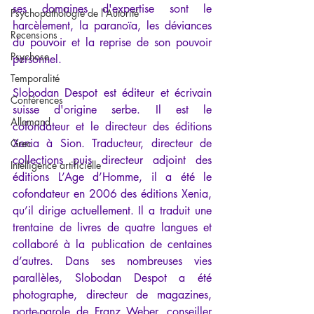
ses domaines d'expertise sont le 
Psychopathologie de l'Autorité
harcèlement, la paranoïa, les déviances 
Recensions
du pouvoir et la reprise de son pouvoir 
Psychose
personnel.  
Temporalité
Slobodan Despot est éditeur et écrivain 
Conférences
suisse d'origine serbe. Il est le 
Allemand
cofondateur et le directeur des éditions 
Xenia à Sion. Traducteur, directeur de 
Grec
collections puis directeur adjoint des 
Intelligence artificielle
éditions L’Age d’Homme, il a été le 
cofondateur en 2006 des éditions Xenia, 
qu’il dirige actuellement. Il a traduit une 
trentaine de livres de quatre langues et 
collaboré à la publication de centaines 
d’autres. Dans ses nombreuses vies 
parallèles, Slobodan Despot a été 
photographe, directeur de magazines, 
porte-parole de Franz Weber, conseiller 