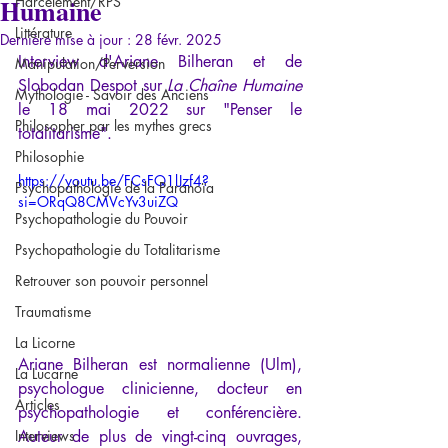
Humaine
Harcèlement/RPS
Littérature
Dernière mise à jour :
28 févr. 2025
Interview d'Ariane Bilheran et de 
Manipulation/Perversion
Slobodan Despot sur 
La Chaîne Humaine 
Mythologie - Savoir des Anciens
le 18 mai 2022 sur "Penser le 
Philosopher par les mythes grecs
totalitarisme".
Philosophie
https://youtu.be/FCsFQ1lJzf4?
Psychopathologie de la Paranoïa
si=ORqQ8CMVcYv3uiZQ
Psychopathologie du Pouvoir
Psychopathologie du Totalitarisme
Retrouver son pouvoir personnel
Traumatisme
La Licorne
Ariane Bilheran est normalienne (Ulm), 
La Lucarne
psychologue clinicienne, docteur en 
Articles
psychopathologie et conférencière. 
Interviews
Auteur de plus de vingt-cinq ouvrages, 