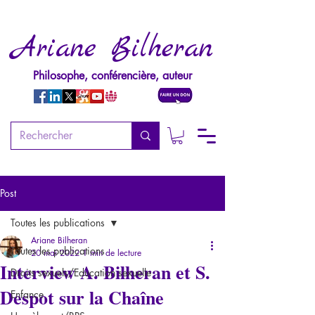
Ariane Bilheran
Philosophe, conférencière, auteur
Post
Toutes les publications
Ariane Bilheran
Toutes les publications
20 mai 2022
1 min de lecture
Interview A. Bilheran et S.
Droits sexuels/Education sexuelle
Despot sur la Chaîne
Enfance