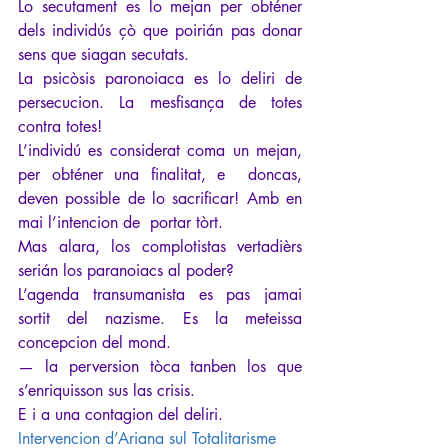
Lo secutament es lo mejan per obténer 
dels individús çò que poirián pas donar 
sens que siagan secutats.
La psicòsis paronoiaca es lo deliri de 
persecucion. La mesfisança de totes 
contra totes!
L’individú es considerat coma un mejan, 
per obténer una finalitat, e  doncas, 
deven possible de lo sacrificar! Amb en 
mai l’intencion de  portar tòrt.
Mas alara, los complotistas vertadièrs 
serián los paranoiacs al poder?
L’agenda transumanista es pas jamai 
sortit del nazisme. Es la meteissa 
concepcion del mond.
— la perversion tòca tanben los que 
s’enriquisson sus las crisis.
E i a una contagion del deliri.
Intervencion d’Ariana sul Totalitarisme