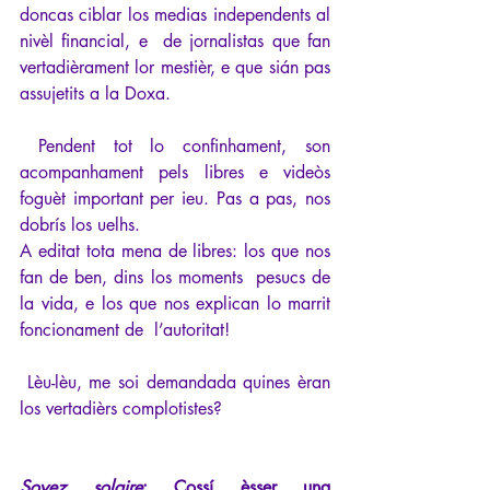
doncas ciblar los medias independents al 
nivèl financial, e  de jornalistas que fan 
vertadièrament lor mestièr, e que sián pas  
assujetits a la Doxa.
 Pendent tot lo confinhament, son 
acompanhament pels libres e videòs 
foguèt important per ieu. Pas a pas, nos 
dobrís los uelhs.
A editat tota mena de libres: los que nos 
fan de ben, dins los moments  pesucs de 
la vida, e los que nos explican lo marrit 
foncionament de  l’autoritat!
 Lèu-lèu, me soi demandada quines èran 
los vertadièrs complotistes?
Soyez solaire
: Cossí èsser una 