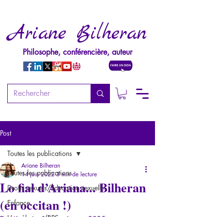
Ariane Bilheran
Philosophe, conférencière, auteur
Post
Toutes les publications
Ariane Bilheran
Toutes les publications
14 juin 2022
3 min de lecture
Lo fial d’Ariana... Bilheran
Droits sexuels/Education sexuelle
(en occitan !)
Enfance