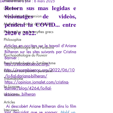
Harcèlement/RPS
Dernière mise à jour :
6 mars 2025
Retorn sus mas legidas e 
Littérature
visionatges de videòs, 
Manipulation/Perversion
pendent la COVID... entre 
Mythologie - Savoir des Anciens
2020 e 2022.
Philosopher par les mythes grecs
Philosophie
Articles en occitan sur le travail d'Ariane 
Psychopathologie de la Paranoïa
Bilheran sur les sites suivants par Cristina 
Psychopathologie du Pouvoir
Barnier :
Psychopathologie du Totalitarisme
http://escambisenoc.org/
http://escambisenoc.org/2022/06/10
Retrouver son pouvoir personnel
/lo-fial-dariana-bilheran/
Traumatisme
https://opinion.jornalet.com/cristina-
La Licorne
barnier/blog/4264/lo-fial-
dariana...bilheran
La Lucarne
Articles
 Ai descobèrt Ariane Bilheran dins lo film 
Interviews
tant descridat que se sonava: 
Hold up
, 