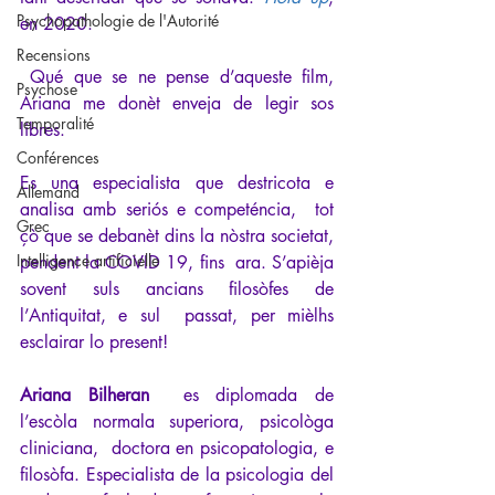
Psychopathologie de l'Autorité
en 2020.
Recensions
 Qué que se ne pense d’aqueste film, 
Psychose
Ariana me donèt enveja de legir sos 
Temporalité
libres.
Conférences
Es una especialista que destricota e 
Allemand
analisa amb seriós e competéncia,  tot 
Grec
çò que se debanèt dins la nòstra societat, 
Intelligence artificielle
pendent la COVID 19, fins  ara. S’apièja 
sovent suls ancians filosòfes de 
l’Antiquitat, e sul  passat, per mièlhs 
esclairar lo present!
Ariana Bilheran
  es diplomada de 
l’escòla normala superiora, psicològa 
cliniciana,  doctora en psicopatologia, e 
filosòfa. Especialista de la psicologia del  