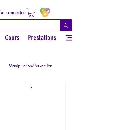
Se connecter
Cours
Prestations
Manipulation/Perversion
ie de la Paranoïa
Traumatisme
La Licorne