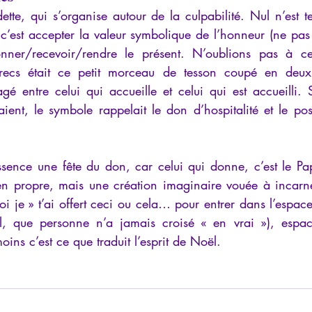
ette, qui s’organise autour de la culpabilité. Nul n’est t
’est accepter la valeur symbolique de l’honneur (ne pas 
nner/recevoir/rendre le présent. N’oublions pas à ce
ecs était ce petit morceau de tesson coupé en deux 
tagé entre celui qui accueille et celui qui est accueilli. S
ient, le symbole rappelait le don d’hospitalité et le pos
sence une fête du don, car celui qui donne, c’est le Pap
en propre, mais une création imaginaire vouée à incarner
i je » t’ai offert ceci ou cela… pour entrer dans l’espace
que personne n’a jamais croisé « en vrai »), espace
ns c’est ce que traduit l’esprit de Noël.