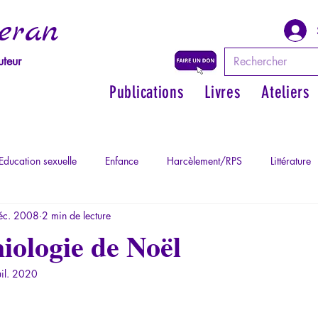
eran
uteur
Publications
Livres
Ateliers
Education sexuelle
Enfance
Harcèlement/RPS
Littérature
éc. 2008
2 min de lecture
Philosopher par les mythes grecs
Philosophie
Psychopatholog
miologie de Noël
uil. 2020
ychopathologie du Totalitarisme
Retrouver son pouvoir personnel