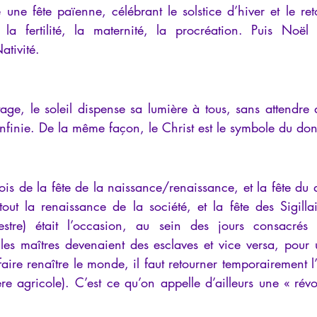
e une fête païenne, célébrant le solstice d’hiver et le re
iews
Psychopathologie de l'Autorité
Recensions
Psychose
it la fertilité, la maternité, la procréation. Puis Noël 
ativité.
rec
Intelligence artificielle
age, le soleil dispense sa lumière à tous, sans attendre de
infinie. De la même façon, le Christ est le symbole du don
fois de la fête de la naissance/renaissance, et la fête du
tout la renaissance de la société, et la fête des Sigilla
estre) était l’occasion, au sein des jours consacrés a
: les maîtres devenaient des esclaves et vice versa, pour 
faire renaître le monde, il faut retourner temporairement 
re agricole). C’est ce qu’on appelle d’ailleurs une « révol