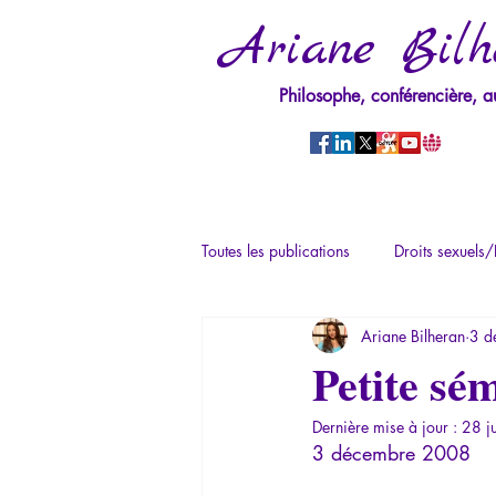
Ariane Bilh
Philosophe, conférencière, a
Toutes les publications
Droits sexuels/
Ariane Bilheran
3 d
Mythologie - Savoir des Anciens
Petite sé
Dernière mise à jour :
28 j
Psychopathologie du Pouvoir
Ps
3 décembre 2008