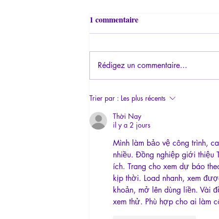
1 commentaire
Rédigez un commentaire...
«Il faut imaginer Sisyphe
Trier par :
Les plus récents
heureux.»
Thời Nay
il y a 2 jours
Mình làm bảo vệ công trình, ca
nhiều. Đồng nghiệp giới thiệu
ích. Trang cho xem dự báo the
kịp thời. Load nhanh, xem được
khoản, mở lên dùng liền. Vài 
xem thử. Phù hợp cho ai làm cô