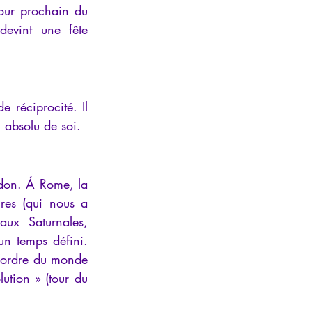
tour prochain du 
Temporalité
devint une fête 
 réciprocité. Il 
 absolu de soi.
 don. Á Rome, la 
ires (qui nous a 
ux Saturnales, 
un temps défini. 
l’ordre du monde 
ution » (tour du 