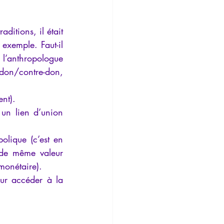
itions, il était 
xemple. Faut-il 
 l’anthropologue 
don/contre-don, 
ent).
un lien d’union 
olique (c’est en 
 de même valeur 
monétaire).
ur accéder à la 