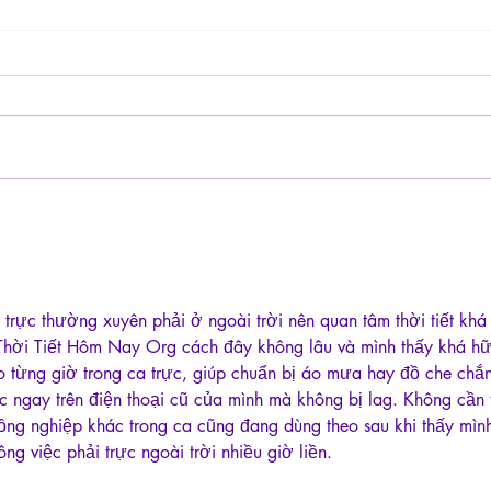
Lilou
Des ancêtres et des couleurs
 trực thường xuyên phải ở ngoài trời nên quan tâm thời tiết khá
 Thời Tiết Hôm Nay Org cách đây không lâu và mình thấy khá hữ
o từng giờ trong ca trực, giúp chuẩn bị áo mưa hay đồ che chắn
 ngay trên điện thoại cũ của mình mà không bị lag. Không cần t
đồng nghiệp khác trong ca cũng đang dùng theo sau khi thấy mìn
ng việc phải trực ngoài trời nhiều giờ liền.