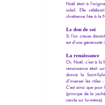
Noël était à l’origin
La Lucarne
Articles
Interv
soleil. Elle célébra
chrétienne liée à la N
Conférences
Allemand
G
Le don de soi
Si l’on creuse davant
est d’une générosité 
La renaissance
Or, Noël, c’est à la 
renaissance était sur
donné la Saint-Sylv
d’inverser les rôles 
C’est ainsi que pour 
(principe de la jachè
cercle sur lui-même).