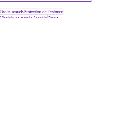
Droits sexuels
Protection de l'enfance
Virginie de Araujo-Recchia
Onest
Articles
Posts récents
Voir tout