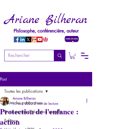
Ariane Bilheran
Philosophe, conférencière, auteur
Post
Toutes les publications
Ariane Bilheran
Toutes les publications
15 oct. 2023
2 min de lecture
Protection de l'enfance :
Droits sexuels/Education sexuelle
action
Enfance