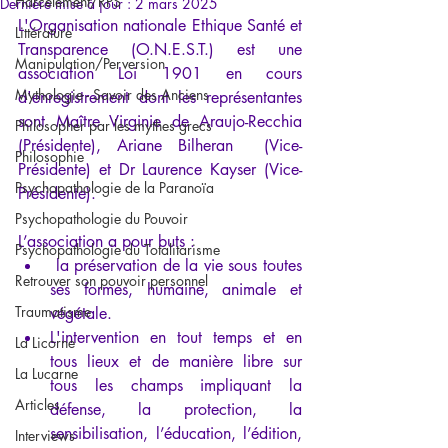
Harcèlement/RPS
Dernière mise à jour :
2 mars 2025
L'Organisation nationale Ethique Santé et 
Littérature
Transparence (O.N.E.S.T.) est une 
Manipulation/Perversion
association Loi 1901 en cours 
Mythologie - Savoir des Anciens
d'enregistrement dont les représentantes 
sont Maître Virginie de Araujo-Recchia 
Philosopher par les mythes grecs
(Présidente), Ariane Bilheran  (Vice-
Philosophie
Présidente) et Dr Laurence Kayser (Vice-
Psychopathologie de la Paranoïa
Présidente).
Psychopathologie du Pouvoir
L’association a pour buts :
Psychopathologie du Totalitarisme
 la préservation de la vie sous toutes 
Retrouver son pouvoir personnel
ses formes, humaine, animale et 
Traumatisme
végétale. 
L'intervention en tout temps et en 
La Licorne
tous lieux et de manière libre sur 
La Lucarne
tous les champs impliquant la 
Articles
défense, la protection, la 
sensibilisation, l’éducation, l’édition, 
Interviews