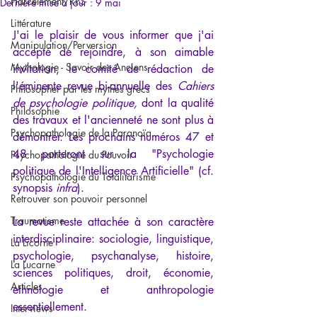
Harcèlement/RPS
Dernière mise à jour :
9 mai
Littérature
J'ai le plaisir de vous informer que j'ai 
Manipulation/Perversion
accepté de rejoindre, à son aimable 
Mythologie - Savoir des Anciens
invitation, le comité de rédaction de 
l'éminente revue bi-annuelle des 
Cahiers 
Philosopher par les mythes grecs
de psychologie politique, 
dont la qualité 
Philosophie
des travaux et l'ancienneté ne sont plus à 
Psychopathologie de la Paranoïa
démontrer. Les prochains numéros 47 et 
48 porteront sur la "Psychologie 
Psychopathologie du Pouvoir
politique de l'Intelligence Artificielle" (cf. 
Psychopathologie du Totalitarisme
synopsis
 infra
).
Retrouver son pouvoir personnel
Traumatisme
La revue reste attachée à son caractère 
interdisciplinaire: sociologie, linguistique, 
La Licorne
psychologie, psychanalyse, histoire, 
La Lucarne
sciences politiques, droit, économie, 
Articles
ethnologie et anthropologie 
essentiellement. 
Interviews