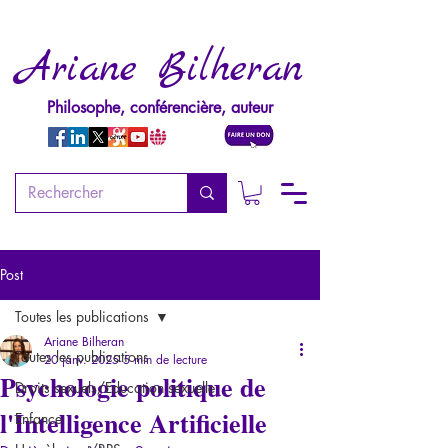
Ariane Bilheran
Philosophe, conférencière, auteur
Post
Toutes les publications
Ariane Bilheran
Toutes les publications
20 janv. 2025
5 min de lecture
Psychologie politique de
Droits sexuels/Education sexuelle
l'Intelligence Artificielle
Enfance