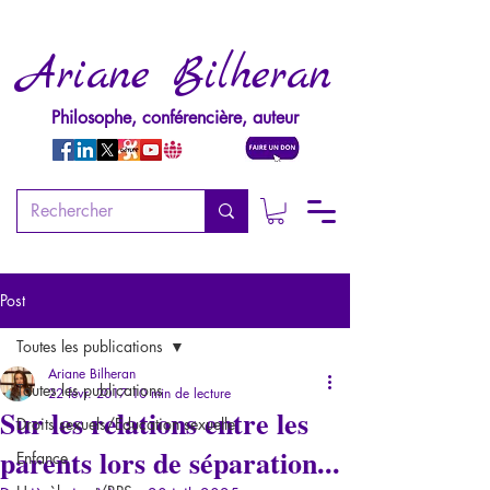
Ariane Bilheran
Philosophe, conférencière, auteur
Post
Toutes les publications
Ariane Bilheran
Toutes les publications
22 févr. 2017
10 min de lecture
Sur les relations entre les
Droits sexuels/Education sexuelle
parents lors de séparation...
Enfance