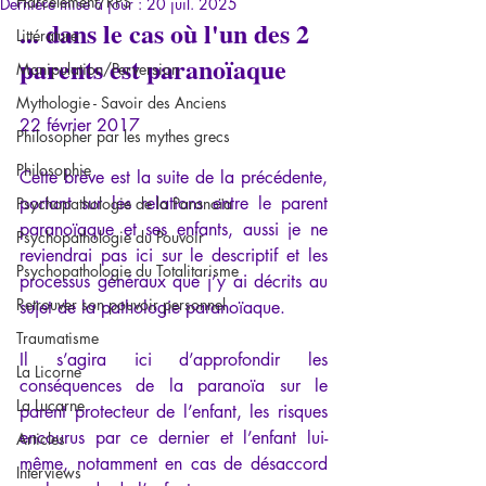
Harcèlement/RPS
Dernière mise à jour :
20 juil. 2025
... dans le cas où l'un des 2 
Littérature
parents est paranoïaque
Manipulation/Perversion
Mythologie - Savoir des Anciens
22 février 2017 
Philosopher par les mythes grecs
Philosophie
Cette brève est 
la suite de la précédente
, 
portant sur les relations entre le parent 
Psychopathologie de la Paranoïa
paranoïaque et ses enfants, aussi je ne 
Psychopathologie du Pouvoir
reviendrai pas ici sur le descriptif et les 
Psychopathologie du Totalitarisme
processus généraux que j’y ai décrits au 
Retrouver son pouvoir personnel
sujet de la pathologie paranoïaque.
Traumatisme
Il s’agira ici d’approfondir les 
La Licorne
conséquences de la paranoïa sur le 
La Lucarne
parent protecteur de l’enfant, les risques 
encourus par ce dernier et l’enfant lui-
Articles
même, notamment en cas de désaccord 
Interviews