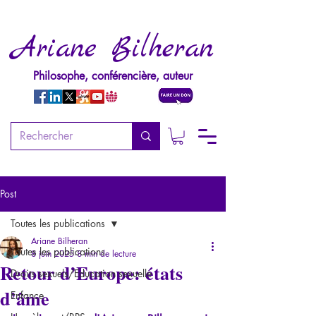
Ariane Bilheran
Philosophe, conférencière, auteur
Post
Toutes les publications
Ariane Bilheran
Toutes les publications
8 juin 2025
8 min de lecture
Retour d’Europe: états
Droits sexuels/Education sexuelle
d’âme
Enfance