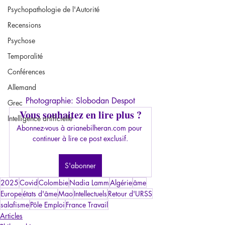
Psychopathologie de l'Autorité
Recensions
Psychose
Temporalité
Conférences
Allemand
Photographie: Slobodan Despot
Grec
Vous souhaitez en lire plus ?
Intelligence artificielle
Abonnez-vous à arianebilheran.com pour 
continuer à lire ce post exclusif.
S'abonner
2025
Covid
Colombie
Nadia Lamm
Algérie
âme
Europe
états d'âme
Mao
Intellectuels
Retour d'URSS
salafisme
Pôle Emploi
France Travail
Articles