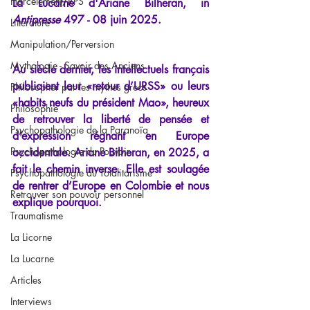
Harcèlement/RPS
La Lucarne d'Ariane Bilheran, in 
Antipresse
 497 - 08 juin 2025.
Littérature
Manipulation/Perversion
Mythologie - Savoir des Anciens
Au siècle dernier, les intellectuels français 
publiaient leur «retour d’URSS» ou leurs 
Philosopher par les mythes grecs
«habits neufs du président Mao», heureux 
Philosophie
de retrouver la liberté de pensée et 
Psychopathologie de la Paranoïa
d’expression régnant en Europe 
Psychopathologie du Pouvoir
occidentale. Ariane Bilheran, en 2025, a 
fait le chemin inverse. Elle est soulagée 
Psychopathologie du Totalitarisme
de rentrer d’Europe en Colombie et nous 
Retrouver son pouvoir personnel
explique pourquoi.
Traumatisme
La Licorne
La Lucarne
Articles
Interviews