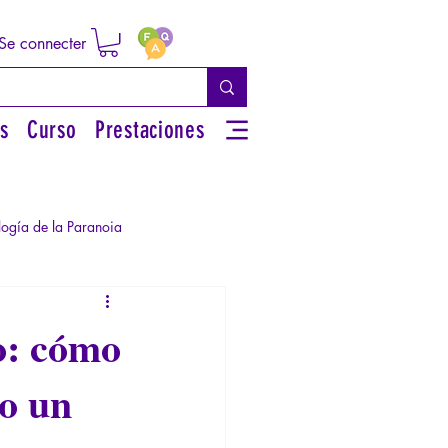
Se connecter
s
Curso
Prestaciones
logía de la Paranoia
rsonal
jo: cómo
o un
iguos
Literatura