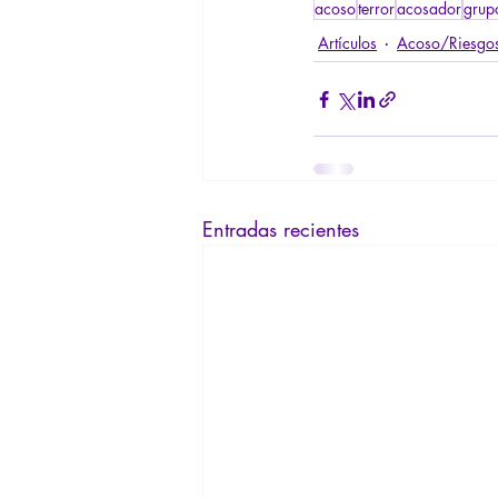
acoso
terror
acosador
grup
Artículos
Acoso/Riesgos
Entradas recientes