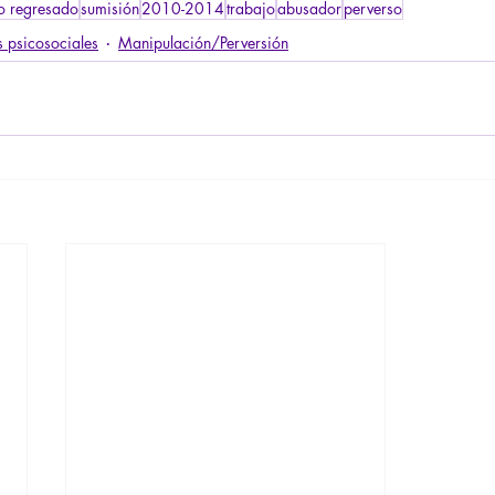
o regresado
sumisión
2010-2014
trabajo
abusador
perverso
 psicosociales
Manipulación/Perversión