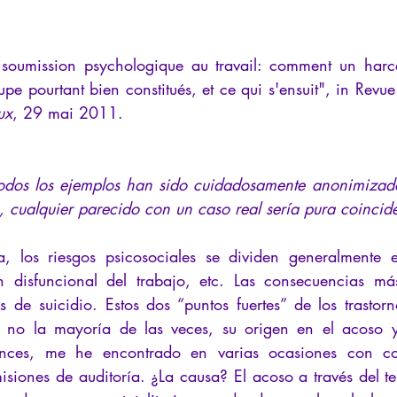
La Licorne
La Lucarne
Artículos
Entrevistas
Rece
 soumission psychologique au travail: comment un harce
upe pourtant bien constitués, et ce qui s'ensuit", in Revue
teligencia artificial
ux
, 29 mai 2011.
 todos los ejemplos han sido cuidadosamente anonimizad
o, cualquier parecido con un caso real sería pura coincid
a, los riesgos psicosociales se dividen generalmente e
n disfuncional del trabajo, etc. Las consecuencias más
s de suicidio. Estos dos “puntos fuertes” de los trastorn
 no la mayoría de las veces, su origen en el acoso y e
nces, me he encontrado en varias ocasiones con cole
iones de auditoría. ¿La causa? El acoso a través del ter