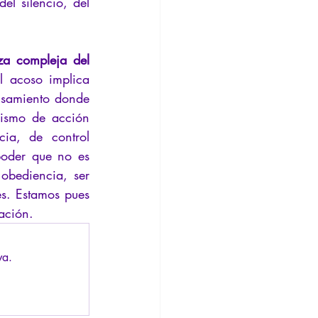
el silencio, del 
za compleja del 
l acoso implica 
nsamiento donde 
rismo de acción 
ia, de control 
oder que no es 
bediencia, ser 
es. Estamos pues 
ación.
va.