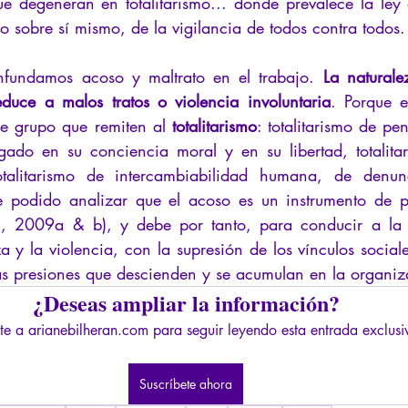
e degeneran en totalitarismo... donde prevalece la ley d
o sobre sí mismo, de la vigilancia de todos contra todos.
nfundamos acoso y maltrato en el trabajo. 
La naturale
duce a malos tratos o violencia involuntaria
. Porque e
e grupo que remiten al 
totalitarismo
: totalitarismo de pe
igado en su conciencia moral y en su libertad, totalita
totalitarismo de intercambiabilidad humana, de denunc
e podido analizar que el acoso es un instrumento de p
an, 2009a & b), y debe por tanto, para conducir a la o
a y la violencia, con la supresión de los vínculos social
s presiones que descienden y se acumulan en la organiz
¿Deseas ampliar la información?
te a arianebilheran.com para seguir leyendo esta entrada exclusi
Suscríbete ahora