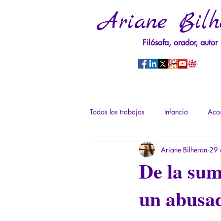
Ariane Bilh
Filósofa, orador, autor
Todos los trabajos
Infancia
Acos
Ariane Bilheran
29 
Psicopatología del Poder
Traum
De la sum
un abusad
Derechos sexuales/Educación sexual