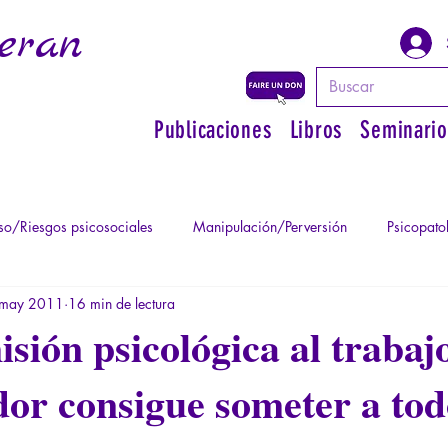
eran
Publicaciones
Libros
Seminario
o/Riesgos psicosociales
Manipulación/Perversión
Psicopato
may 2011
16 min de lectura
atismo
Psicopatología de la Autoridad
Recuperar su poder pe
isión psicológica al traba
or consigue someter a tod
Psicopatología del Totalitarismo
Mitología - Saber de los Ant