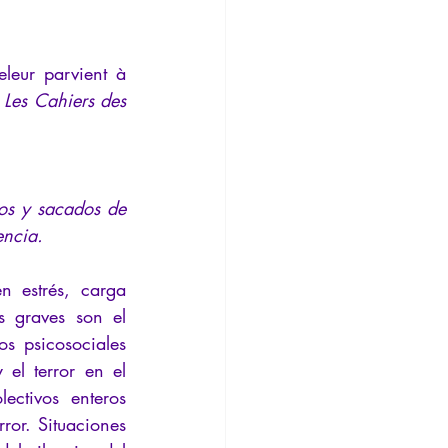
nsión
Conferencia
leur parvient à 
 
Les Cahiers des 
os y sacados de 
encia.
n estrés, carga 
 graves son el 
os psicosociales 
l terror en el 
ctivos enteros 
ror. Situaciones 