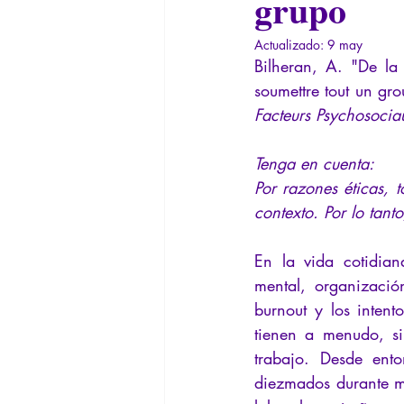
grupo
Filosofando por los mitos griegos
Actualizado:
9 may
Bilheran, A. "De la
soumettre tout un gro
Filosofía
Conferencias
In
Facteurs Psychosocia
Tenga en cuenta:
Por razones éticas,
contexto. Por lo tant
En la vida cotidian
mental, organizació
burnout y los intento
tienen a menudo, si
trabajo. Desde ento
diezmados durante mis