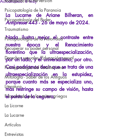
Manipulación/Perversión
Actualizado:
8 may
Psicopatología de la Paranoia
La Lucarne de Ariane Bilheran, en
Psicopatología del Poder
Antipresse
443 - 26 de mayo de 2024.
Traumatismo
Nada ilustra mejor el contraste entre 
Psicopatología de la Autoridad
nuestra época y el Renacimiento 
Recuperar su poder personal
florentino que la ultraespecialización, 
Derechos sexuales/Educación sexual
por un lado, y el universalismo, por otro. 
Casi podríamos decir que se trata de una 
Psicopatología del Totalitarismo
ultraespecialización en la estupidez, 
Mitología - Saber de los Antiguos
porque cuanto más se especializa uno, 
Literatura
más restringe su campo de visión, hasta 
Filosofando por los mitos griegos
el punto de la ceguera.
La Licorne
La Lucarne
Artículos
Entrevistas