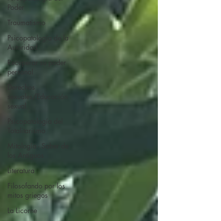
Poder
Traumatismo
Psicopatología de la
Autoridad
Recuperar su poder
personal
Derechos
sexuales/Educación
sexual
Psicopatología del
Totalitarismo
Mitología - Saber de
los Antiguos
Literatura
Filosofando por los
mitos griegos
La Licorne