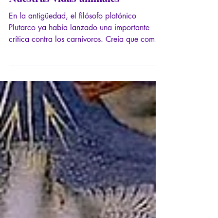
Nuestras vidas animales
En la antigüedad, el filósofo platónico
Plutarco ya había lanzado una importante
crítica contra los carnívoros. Creía que comer
carne era una cuestión de placer culinario, no
una necesidad para la supervivencia: como
omnívoros, los humanos pueden alimentarse
como mejor les parezca. En De esu carnium,
Plutarco afirma: "No tenemos por qué matar
para comer".