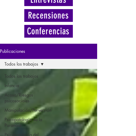
Recensiones
Conferencias
Publicaciones
Todos los trabajos
Todos los trabajos
Infancia
Acoso/Riesgos
psicosociales
Manipulación/Perversión
Psicopatología de la
Paranoia
Psicopatología del