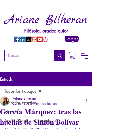
Ariane Bilheran
Filósofa, orador, autor
Entrada
Todos los trabajos
Ariane Bilheran
Todos los trabajos
22 oct 2023
9 min de lectura
García Márquez: tras las
Infancia
huellas de Simón Bolívar
Acoso/Riesgos psicosociales