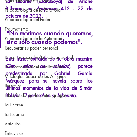
Manipulación/Perversión
La Lucarne (Claraboya) de Ariane 
Bilheran, en
Antipresse
412 - 22 de 
Psicopatología de la Paranoia
octubre de 2023.
Psicopatología del Poder
Traumatismo
"No morimos cuando queremos, 
Psicopatología de la Autoridad
sino sólo cuando podemos".
Recuperar su poder personal
Derechos sexuales/Educación sexual
Esta frase, extraída de su obra maestra
Cien años de soledad
, parece 
Psicopatología del Totalitarismo
predestinada por Gabriel García 
Mitología - Saber de los Antiguos
Márquez para su novela sobre los 
Literatura
últimos momentos de la vida de Simón 
Filosofando por los mitos griegos
Bolívar,
El general en su laberinto.
La Licorne
La Lucarne
Artículos
Entrevistas